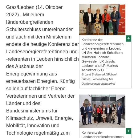
Graz/Leoben (14. Oktober
2022).- Mit einem
länderübergreifenden
Schulterschluss untereinander
und auch mit dem Ministerium
Konferenz der
endete die heutige Konferenz der
Landesenergiereferentinnen
und -referenten in Leoben:
Landesenergiereferentinnen und
LH-Stv. Heinrich Schellhorn,
Ministerin Leonore
-referenten in Leoben hinsichtlich
Gewessler, LR Ursula
des Ausbaus der
Lackner und LR Markus
Achleitner (v.l.)
Energiegewinnung aus
© Land Steiermark/Michael
Samec; Verwendung bei
erneuerbaren Energien. Künftig
Quellenangabe honorarfrei
sollen auf fachlicher Ebene
Vertreterinnen und Vertreter der
Länder und des
Bundesministeriums für
Klimaschutz, Umwelt, Energie,
Mobilität, Innovation und
Technologie regelmäßig zum
Konferenz der
Landesenergiereferentinnen