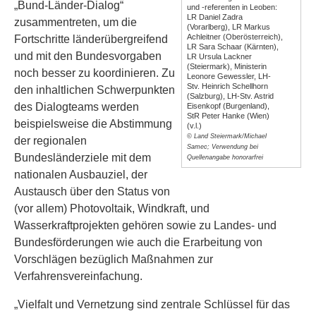
„Bund-Länder-Dialog“
und -referenten in Leoben:
LR Daniel Zadra
zusammentreten, um die
(Vorarlberg), LR Markus
Achleitner (Oberösterreich),
Fortschritte länderübergreifend
LR Sara Schaar (Kärnten),
und mit den Bundesvorgaben
LR Ursula Lackner
(Steiermark), Ministerin
noch besser zu koordinieren. Zu
Leonore Gewessler, LH-
Stv. Heinrich Schellhorn
den inhaltlichen Schwerpunkten
(Salzburg), LH-Stv. Astrid
des Dialogteams werden
Eisenkopf (Burgenland),
StR Peter Hanke (Wien)
beispielsweise die Abstimmung
(v.l.)
© Land Steiermark/Michael
der regionalen
Samec; Verwendung bei
Bundesländerziele mit dem
Quellenangabe honorarfrei
nationalen Ausbauziel, der
Austausch über den Status von
(vor allem) Photovoltaik, Windkraft, und
Wasserkraftprojekten gehören sowie zu Landes- und
Bundesförderungen wie auch die Erarbeitung von
Vorschlägen bezüglich Maßnahmen zur
Verfahrensvereinfachung.
„Vielfalt und Vernetzung sind zentrale Schlüssel für das