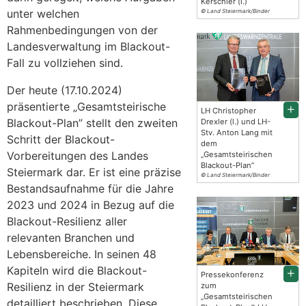
Kerschler (l.)
unter welchen
© Land Steiermark/Binder
Rahmenbedingungen von der
Landesverwaltung im Blackout-
Fall zu vollziehen sind.
Der heute (17.10.2024)
präsentierte „Gesamtsteirische
LH Christopher
Blackout-Plan” stellt den zweiten
Drexler (l.) und LH-
Stv. Anton Lang mit
Schritt der Blackout-
dem
Vorbereitungen des Landes
„Gesamtsteirischen
Blackout-Plan”
Steiermark dar. Er ist eine präzise
© Land Steiermark/Binder
Bestandsaufnahme für die Jahre
2023 und 2024 in Bezug auf die
Blackout-Resilienz aller
relevanten Branchen und
Lebensbereiche. In seinen 48
Kapiteln wird die Blackout-
Pressekonferenz
Resilienz in der Steiermark
zum
„Gesamtsteirischen
detailliert beschrieben. Diese