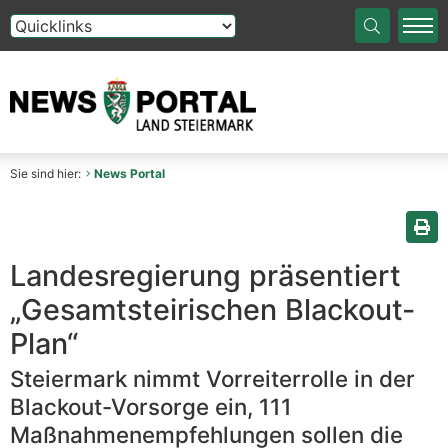
Die Auswahl einer Option im Select-Element führt auf die
Sie sind hier:
News Portal
Sei
Landesregierung präsentiert
„Gesamtsteirischen Blackout-
Plan“
Steiermark nimmt Vorreiterrolle in der
Blackout-Vorsorge ein, 111
Maßnahmenempfehlungen sollen die