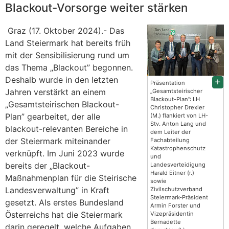
Blackout-Vorsorge weiter stärken
Graz (17. Oktober 2024).- Das
Land Steiermark hat bereits früh
mit der Sensibilisierung rund um
das Thema „Blackout” begonnen.
Deshalb wurde in den letzten
Präsentation
Jahren verstärkt an einem
„Gesamtsteirischer
Blackout-Plan”: LH
„Gesamtsteirischen Blackout-
Christopher Drexler
Plan” gearbeitet, der alle
(M.) flankiert von LH-
Stv. Anton Lang und
blackout-relevanten Bereiche in
dem Leiter der
der Steiermark miteinander
Fachabteilung
Katastrophenschutz
verknüpft. Im Juni 2023 wurde
und
bereits der „Blackout-
Landesverteidigung
Harald Eitner (r.)
Maßnahmenplan für die Steirische
sowie
Landesverwaltung” in Kraft
Zivilschutzverband
Steiermark-Präsident
gesetzt. Als erstes Bundesland
Armin Forster und
Österreichs hat die Steiermark
Vizepräsidentin
Bernadette
darin geregelt, welche Aufgaben