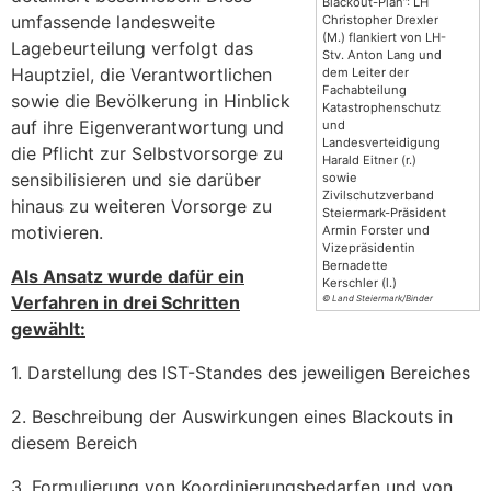
Blackout-Plan”: LH
umfassende landesweite
Christopher Drexler
(M.) flankiert von LH-
Lagebeurteilung verfolgt das
Stv. Anton Lang und
Hauptziel, die Verantwortlichen
dem Leiter der
Fachabteilung
sowie die Bevölkerung in Hinblick
Katastrophenschutz
auf ihre Eigenverantwortung und
und
Landesverteidigung
die Pflicht zur Selbstvorsorge zu
Harald Eitner (r.)
sensibilisieren und sie darüber
sowie
Zivilschutzverband
hinaus zu weiteren Vorsorge zu
Steiermark-Präsident
motivieren.
Armin Forster und
Vizepräsidentin
Bernadette
Als Ansatz wurde dafür ein
Kerschler (l.)
Verfahren in drei Schritten
© Land Steiermark/Binder
gewählt:
1. Darstellung des IST-Standes des jeweiligen Bereiches
2. Beschreibung der Auswirkungen eines Blackouts in
diesem Bereich
3. Formulierung von Koordinierungsbedarfen und von