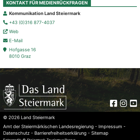
KONTAKT FÜR MEDIENRÜCKFRAGEN
Kommunikation Land Steiermark
+43 (0)316 877-4037
Web
E-Mail
Hofgasse 16
8010 Graz
Faceboo
Insta
Yo
© 2026 Land Steiermark
Amt der Steiermärkischen Landesregierung -
Impressum
-
Datenschutz
-
Barrierefreiheitserklärung
-
Sitemap
Fotocredit: © Steiermark_Tourismus/Ikarus