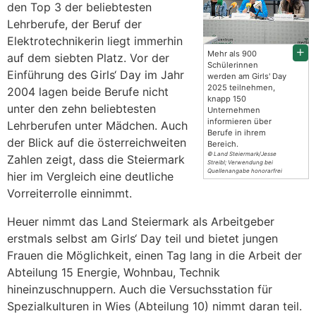
den Top 3 der beliebtesten
Lehrberufe, der Beruf der
Elektrotechnikerin liegt immerhin
Mehr als 900
auf dem siebten Platz. Vor der
Schülerinnen
Einführung des Girls‘ Day im Jahr
werden am Girls' Day
2025 teilnehmen,
2004 lagen beide Berufe nicht
knapp 150
unter den zehn beliebtesten
Unternehmen
informieren über
Lehrberufen unter Mädchen. Auch
Berufe in ihrem
der Blick auf die österreichweiten
Bereich.
© Land Steiermark/Jesse
Zahlen zeigt, dass die Steiermark
Streibl; Verwendung bei
Quellenangabe honorarfrei
hier im Vergleich eine deutliche
Vorreiterrolle einnimmt.
Heuer nimmt das Land Steiermark als Arbeitgeber
erstmals selbst am Girls‘ Day teil und bietet jungen
Frauen die Möglichkeit, einen Tag lang in die Arbeit der
Abteilung 15 Energie, Wohnbau, Technik
hineinzuschnuppern. Auch die Versuchsstation für
Spezialkulturen in Wies (Abteilung 10) nimmt daran teil.