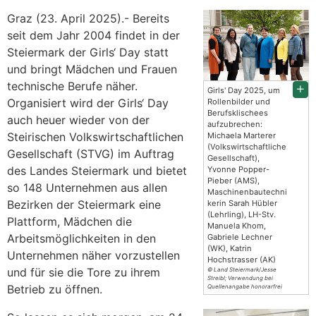
Graz (23. April 2025).- Bereits
seit dem Jahr 2004 findet in der
Steiermark der Girls‘ Day statt
und bringt Mädchen und Frauen
technische Berufe näher.
Girls' Day 2025, um
Organisiert wird der Girls‘ Day
Rollenbilder und
Berufsklischees
auch heuer wieder von der
aufzubrechen:
Steirischen Volkswirtschaftlichen
Michaela Marterer
(Volkswirtschaftliche
Gesellschaft (STVG) im Auftrag
Gesellschaft),
des Landes Steiermark und bietet
Yvonne Popper-
Pieber (AMS),
so 148 Unternehmen aus allen
Maschinenbautechni
Bezirken der Steiermark eine
kerin Sarah Hübler
(Lehrling), LH-Stv.
Plattform, Mädchen die
Manuela Khom,
Arbeitsmöglichkeiten in den
Gabriele Lechner
(WK), Katrin
Unternehmen näher vorzustellen
Hochstrasser (AK)
und für sie die Tore zu ihrem
© Land Steiermark/Jesse
Streibl; Verwendung bei
Betrieb zu öffnen.
Quellenangabe honorarfrei