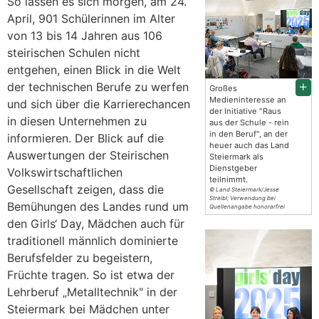
So lassen es sich morgen, am 24.
April, 901 Schülerinnen im Alter
von 13 bis 14 Jahren aus 106
steirischen Schulen nicht
entgehen, einen Blick in die Welt
der technischen Berufe zu werfen
Großes
Medieninteresse an
und sich über die Karrierechancen
der Initiative "Raus
in diesen Unternehmen zu
aus der Schule - rein
in den Beruf", an der
informieren. Der Blick auf die
heuer auch das Land
Auswertungen der Steirischen
Steiermark als
Dienstgeber
Volkswirtschaftlichen
teilnimmt.
Gesellschaft zeigen, dass die
© Land Steiermark/Jesse
Streibl; Verwendung bei
Bemühungen des Landes rund um
Quellenangabe honorarfrei
den Girls‘ Day, Mädchen auch für
traditionell männlich dominierte
Berufsfelder zu begeistern,
Früchte tragen. So ist etwa der
Lehrberuf „Metalltechnik" in der
Steiermark bei Mädchen unter