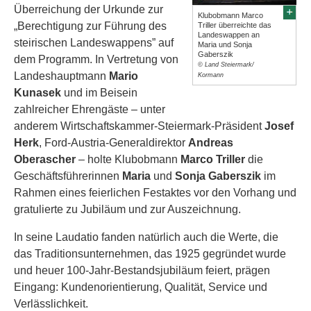
Überreichung der Urkunde zur
Klubobmann Marco
„Berechtigung zur Führung des
Triller überreichte das
Landeswappen an
steirischen Landeswappens” auf
Maria und Sonja
Gaberszik
dem Programm. In Vertretung von
© Land Steiermark/
Landeshauptmann
Mario
Kormann
Kunasek
und im Beisein
zahlreicher Ehrengäste – unter
anderem Wirtschaftskammer-Steiermark-Präsident
Josef
Herk
, Ford-Austria-Generaldirektor
Andreas
Oberascher
– holte Klubobmann
Marco Triller
die
Geschäftsführerinnen
Maria
und
Sonja Gaberszik
im
Rahmen eines feierlichen Festaktes vor den Vorhang und
gratulierte zu Jubiläum und zur Auszeichnung.
In seine Laudatio fanden natürlich auch die Werte, die
das Traditionsunternehmen, das 1925 gegründet wurde
und heuer 100-Jahr-Bestandsjubiläum feiert, prägen
Eingang: Kundenorientierung, Qualität, Service und
Verlässlichkeit.