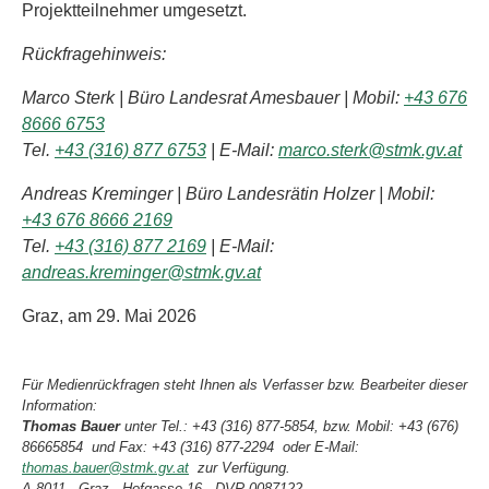
Projektteilnehmer umgesetzt.
Rückfragehinweis:
Marco Sterk | Büro Landesrat Amesbauer | Mobil:
+43 676
8666 6753
Tel.
+43 (316) 877 6753
| E-Mail:
marco.sterk@stmk.gv.at
Andreas Kreminger | Büro Landesrätin Holzer | Mobil:
+43 676 8666 2169
Tel.
+43 (316) 877 2169
| E-Mail:
andreas.kreminger@stmk.gv.at
Graz, am 29. Mai 2026
Für Medienrückfragen steht Ihnen als Verfasser bzw. Bearbeiter dieser
Information:
Thomas Bauer
unter Tel.: +43 (316) 877-5854, bzw. Mobil: +43 (676)
86665854 und Fax: +43 (316) 877-2294 oder E-Mail:
thomas.bauer@stmk.gv.at
zur Verfügung.
A-8011 . Graz - Hofgasse 16 . DVR 0087122