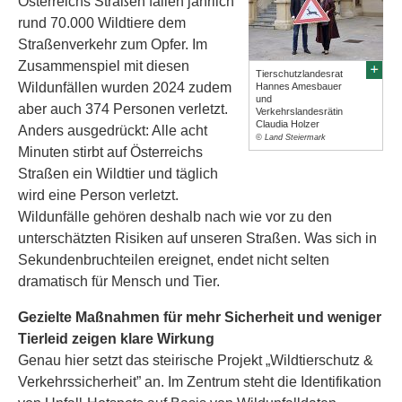
Österreichs Straßen fallen jährlich
rund 70.000 Wildtiere dem
Straßenverkehr zum Opfer. Im
Zusammenspiel mit diesen
Tierschutzlandesrat
Wildunfällen wurden 2024 zudem
Hannes Amesbauer
und
aber auch 374 Personen verletzt.
Verkehrslandesrätin
Claudia Holzer
Anders ausgedrückt: Alle acht
© Land Steiermark
Minuten stirbt auf Österreichs
Straßen ein Wildtier und täglich
wird eine Person verletzt.
Wildunfälle gehören deshalb nach wie vor zu den
unterschätzten Risiken auf unseren Straßen. Was sich in
Sekundenbruchteilen ereignet, endet nicht selten
dramatisch für Mensch und Tier.
Gezielte Maßnahmen für mehr Sicherheit und weniger
Tierleid zeigen klare Wirkung
Genau hier setzt das steirische Projekt „Wildtierschutz &
Verkehrssicherheit” an. Im Zentrum steht die Identifikation