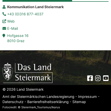
Kommunikation Land Steiermark
+43 (0)316 877-4037
Web
E-Mail
Hofgasse 16
8010 Graz
Faceboo
Insta
Yo
© 2026 Land Steiermark
Amt der Steiermärkischen Landesregierung -
Impressum
-
Datenschutz
-
Barrierefreiheitserklärung
-
Sitemap
Fotocredit: © Steiermark_Tourismus/Ikarus