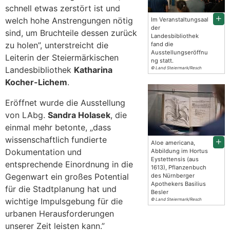
schnell etwas zerstört ist und
welch hohe Anstrengungen nötig
Im Veranstaltungsaal
der
sind, um Bruchteile dessen zurück
Landesbibliothek
zu holen”, unterstreicht die
fand die
Ausstellungseröffnu
Leiterin der Steiermärkischen
ng statt.
Landesbibliothek
Katharina
© Land Steiermark/Resch
Kocher-Lichem
.
Eröffnet wurde die Ausstellung
von LAbg.
Sandra Holasek
, die
einmal mehr betonte, „dass
wissenschaftlich fundierte
Aloe americana,
Dokumentation und
Abbildung im Hortus
Eystettensis (aus
entsprechende Einordnung in die
1613), Pflanzenbuch
Gegenwart ein großes Potential
des Nürnberger
Apothekers Basilius
für die Stadtplanung hat und
Besler
wichtige Impulsgebung für die
© Land Steiermark/Resch
urbanen Herausforderungen
unserer Zeit leisten kann.”