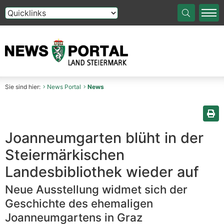
Die Auswahl einer Option im Select-Element führt auf die
Sie sind hier:
News Portal
News
Sei
Joanneumgarten blüht in der
Steiermärkischen
Landesbibliothek wieder auf
Neue Ausstellung widmet sich der
Geschichte des ehemaligen
Joanneumgartens in Graz