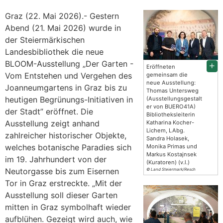
Graz (22. Mai 2026).- Gestern
Abend (21. Mai 2026) wurde in
der Steiermärkischen
Landesbibliothek die neue
BLOOM-Ausstellung „Der Garten -
Eröffneten
Vom Entstehen und Vergehen des
gemeinsam die
neue Ausstellung:
Joanneumgartens in Graz bis zu
Thomas Untersweg
heutigen Begrünungs-Initiativen in
(Ausstellungsgestalt
er von BUERO41A)
der Stadt” eröffnet. Die
Bibliotheksleiterin
Ausstellung zeigt anhand
Katharina Kocher-
Lichem, LAbg.
zahlreicher historischer Objekte,
Sandra Holasek,
welches botanische Paradies sich
Monika Primas und
Markus Kostajnsek
im 19. Jahrhundert von der
(Kuratoren) (v.l.)
Neutorgasse bis zum Eisernen
© Land Steiermark/Resch
Tor in Graz erstreckte. „Mit der
Ausstellung soll dieser Garten
mitten in Graz symbolhaft wieder
aufblühen. Gezeigt wird auch, wie