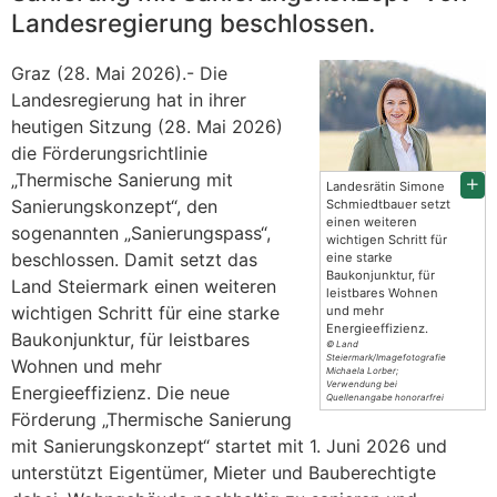
Landesregierung beschlossen.
Graz (28. Mai 2026).- Die
Landesregierung hat in ihrer
heutigen Sitzung (28. Mai 2026)
die Förderungsrichtlinie
„Thermische Sanierung mit
Landesrätin Simone
Sanierungskonzept“, den
Schmiedtbauer setzt
einen weiteren
sogenannten „Sanierungspass“,
wichtigen Schritt für
beschlossen. Damit setzt das
eine starke
Baukonjunktur, für
Land Steiermark einen weiteren
leistbares Wohnen
wichtigen Schritt für eine starke
und mehr
Energieeffizienz.
Baukonjunktur, für leistbares
© Land
Steiermark/Imagefotografie
Wohnen und mehr
Michaela Lorber;
Verwendung bei
Energieeffizienz. Die neue
Quellenangabe honorarfrei
Förderung „Thermische Sanierung
mit Sanierungskonzept“ startet mit 1. Juni 2026 und
unterstützt Eigentümer, Mieter und Bauberechtigte