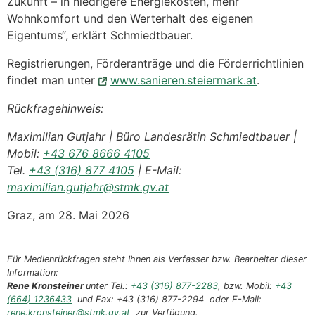
Zukunft – in niedrigere Energiekosten, mehr
Wohnkomfort und den Werterhalt des eigenen
Eigentums“, erklärt Schmiedtbauer.
Registrierungen, Förderanträge und die Förderrichtlinien
findet man unter
www.sanieren.steiermark.at
.
Rückfragehinweis:
Maximilian Gutjahr | Büro Landesrätin Schmiedtbauer |
Mobil:
+43 676 8666 4105
Tel.
+43 (316) 877 4105
| E-Mail:
maximilian.gutjahr@stmk.gv.at
Graz, am 28. Mai 2026
Für Medienrückfragen steht Ihnen als Verfasser bzw. Bearbeiter dieser
Information:
Rene Kronsteiner
unter Tel.:
+43 (316) 877-2283
, bzw. Mobil:
+43
(664) 1236433
und Fax: +43 (316) 877-2294 oder E-Mail:
rene.kronsteiner@stmk.gv.at
zur Verfügung.