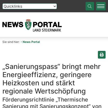
Die Auswahl einer Option im Select-Element führt auf die
Sie sind hier:
News Portal
Sei
„Sanierungspass“ bringt mehr
Energieeffizienz, geringere
Heizkosten und stärkt
regionale Wertschöpfung
Förderungsrichtlinie „Thermische
Sanierung mit Sanierungskonzept“ von