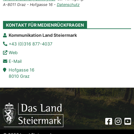
A-8011 Graz - Hofgasse 16 -
Datenschutz
KONTAKT FÜR MEDIENRÜCKFRAGEN
Kommunikation Land Steiermark
+43 (0)316 877-4037
Web
E-Mail
Hofgasse 16
8010 Graz
Faceboo
Insta
Yo