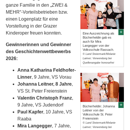
ganze Familie in den „ZWEI &
MEHR“-Vorteilsbetrieben bzw.
einen Logenplatz für eine
Vorstellung in der Grazer
Kinderoper freuen konnten.
Eine Auszeichnung als
Bücherheldin gab es
auch für Mira
Gewinnerinnen und Gewinner
Langegger von der
Volksschule Rassach.
des Geschichtenwettbewerbs
© Land Steiermark/Melanie
2026:
Laimer; Verwendung bei
Quellenangabe honorarfrei
Anna Katharina Feldhofer-
Linner
, 9 Jahre, VS Vorau
Johanna Leitner, 8 Jahre
,
VS St. Peter Freienstein
Valentin Christoph Franz
,
9 Jahre, VS Judendorf
Bücherheldin: Johanna
Leitner von der
Paul Kapfer
, 10 Jahre, VS
Volksschule St. Peter
Raaba
Freienstein
© Land Steiermark/Melanie
Mira Langegger
, 7 Jahre,
Laimer; Verwendung bei