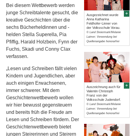
Bei diesem Wettbewerb werden
junge Schreibtalente gesucht, die
Ausgezeichnet wurde
kreative Geschichten über die
Anna Katharina
Feldhofer-Linner von
sechs Bücherheldinnen und -
der Volksschule Vorau.
© Land Steiermark/Melanie
helden Stella Superella, Pia
Laimer; Verwendung bei
Pfiffig, Harald Holzbein, Fynn der
Quellenangabe honorarfrei
Fuchs, Skadi und Conny Clax
verfassen.
„Lesen und Schreiben fällt vielen
Kindern und Jugendlichen, aber
auch einigen Erwachsenen,
Auszeichnung auch für
immer schwerer. Mit dem
Valentin Christoph
Franz von der
Geschichtenwettbewerb wollen
Volksschule Judendorf.
wir hier bewusst gegensteuern
© Land Steiermark/Melanie
Laimer; Verwendung bei
und bereits früh die Freude am
Quellenangabe honorarfrei
Lesen und Schreiben fördern. Der
Geschichtenwettbewerb bietet
jungen Steirerinnen und Steirern