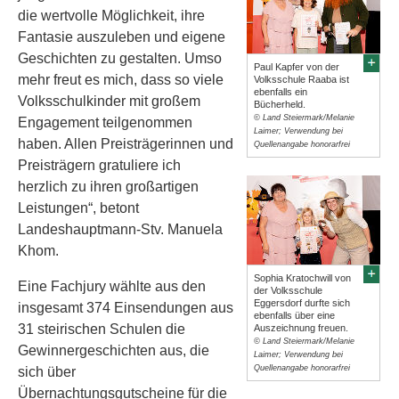
die wertvolle Möglichkeit, ihre
Fantasie auszuleben und eigene
Geschichten zu gestalten. Umso
Paul Kapfer von der
mehr freut es mich, dass so viele
Volksschule Raaba ist
ebenfalls ein
Volksschulkinder mit großem
Bücherheld.
© Land Steiermark/Melanie
Engagement teilgenommen
Laimer; Verwendung bei
haben. Allen Preisträgerinnen und
Quellenangabe honorarfrei
Preisträgern gratuliere ich
herzlich zu ihren großartigen
Leistungen“, betont
Landeshauptmann-Stv. Manuela
Khom.
Sophia Kratochwill von
Eine Fachjury wählte aus den
der Volksschule
Eggersdorf durfte sich
insgesamt 374 Einsendungen aus
ebenfalls über eine
31 steirischen Schulen die
Auszeichnung freuen.
© Land Steiermark/Melanie
Gewinnergeschichten aus, die
Laimer; Verwendung bei
Quellenangabe honorarfrei
sich über
Übernachtungsgutscheine für die