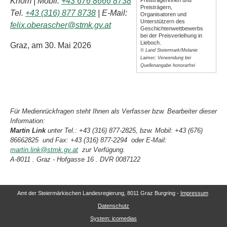
Khom | Mobil:
+43 676 8666 8738
Preisträgerinnen und
Preisträgern,
Tel.
+43 (316) 877 8738
| E-Mail:
Organisatoren und
Unterstützern des
felix.oberascher@stmk.gv.at
Geschichtenwettbewerbs
bei der Preisverleihung in
Lieboch.
Graz, am 30. Mai 2026
© Land Steiermark/Melanie
Laimer; Verwendung bei
Quellenangabe honorarfrei
Für Medienrückfragen steht Ihnen als Verfasser bzw. Bearbeiter dieser
Information:
Martin Link
unter Tel.: +43 (316) 877-2825, bzw. Mobil: +43 (676)
86662825 und Fax: +43 (316) 877-2294 oder E-Mail:
martin.link@stmk.gv.at
zur Verfügung.
A-8011 . Graz - Hofgasse 16 . DVR 0087122
Amt der Steiermärkischen Landesregierung, 8011 Graz Burgring -
Impressum
Datenschutz
System: icomedias