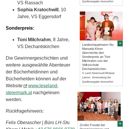
Quellenangabe honorarfrei
VS Rassach
Sophia Kratochwill
, 10
Jahre, VS Eggersdorf
Sonderpreis:
Toni Milchrahm
, 8 Jahre,
Landeshauptmann-Stv.
VS Dechantskirchen
Manuela Khom
überreichte den
Sonderpreis an Toni
Die Gewinnergeschichten und
Milchrahm von der
weitere ausgewählte Abenteuer
Volksschule
Dechantskirchen.
der Bücherheldinnen und
© Land Steiermark/Melanie
Laimer; Verwendung bei
Bücherhelden können auf der
Quellenangabe honorarfrei
Website
www.leseland-
steiermark.at
nachgelesen
werden.
Rückfragehinweis:
Felix Oberascher | Büro LH-Stv.
Große Freude bei