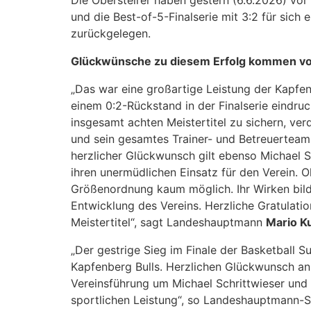
Die Obersteirer haben gestern (6.6.2026) vo
und die Best-of-5-Finalserie mit 3:2 für sich 
zurückgelegen.
Glückwünsche zu diesem Erfolg kommen von
„Das war eine großartige Leistung der Kapfen
einem 0:2-Rückstand in der Finalserie eindr
insgesamt achten Meistertitel zu sichern, v
und sein gesamtes Trainer- und Betreuerteam
herzlicher Glückwunsch gilt ebenso Michael 
ihren unermüdlichen Einsatz für den Verein. O
Größenordnung kaum möglich. Ihr Wirken bild
Entwicklung des Vereins. Herzliche Gratulati
Meistertitel“, sagt Landeshauptmann
Mario K
„Der gestrige Sieg im Finale der Basketball S
Kapfenberg Bulls. Herzlichen Glückwunsch a
Vereinsführung um Michael Schrittwieser und
sportlichen Leistung“, so Landeshauptmann-S