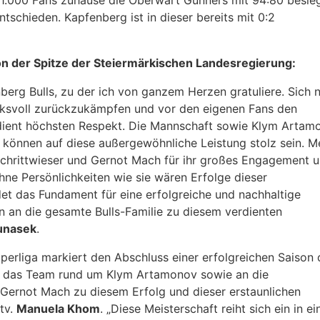
r 1.000 Fans zuhause die Oberwart Gunners mit 94:80 besie
entschieden. Kapfenberg ist in dieser bereits mit 0:2
 der Spitze der Steiermärkischen Landesregierung:
berg Bulls, zu der ich von ganzem Herzen gratuliere. Sich 
ucksvoll zurückzukämpfen und vor den eigenen Fans den
erdient höchsten Respekt. Die Mannschaft sowie Klym Artam
 können auf diese außergewöhnliche Leistung stolz sein. M
Schrittwieser und Gernot Mach für ihr großes Engagement 
hne Persönlichkeiten wie sie wären Erfolge dieser
et das Fundament für eine erfolgreiche und nachhaltige
on an die gesamte Bulls-Familie zu diesem verdienten
unasek
.
uperliga markiert den Abschluss einer erfolgreichen Saison 
n das Team rund um Klym Artamonov sowie an die
 Gernot Mach zu diesem Erfolg und dieser erstaunlichen
tv.
Manuela Khom
. „Diese Meisterschaft reiht sich ein in ei