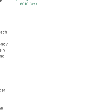
gt
8010 Graz
nach
onov
ein
und
der
ne