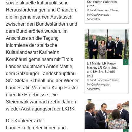
Stv. Stefan Schnöll in
sowie aktuelle kulturpolitische
Graz.
Herausforderungen und Chancen,
© Land Steiermark/Binder;
bei Quellenangabe
die im gemeinsamen Austausch
honorarfrei
zwischen den Bundesländern und
dem Bund erörtert wurden. Im
Anschluss an die Tagung
informierte der steirische
Kulturlandesrat Karlheinz
Kornhäusl gemeinsam mit Tirols
LH Mattle, LR Kaup-
Landeshauptmann Anton Mattle,
Hasler, LR Kornhäusl
und LH-Stv. Schnöll
dem Salzburger Landeshauptfrau-
(v.l.)
Stv. Stefan Schnöll und der Wiener
© Land Steiermark/Binder;
bei Quellenangabe
Landesrätin Veronica Kaup-Hasler
honorarfrei
über die Ergebnisse. Die
Steiermark war nach zehn Jahren
wieder Austragungsort der LKRK.
Die Konferenz der
Landeskulturrefentinnen und -