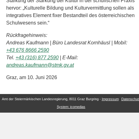
Stärkung der Stärkung der Kultur in der schulischen Praxis
hervor: „Kulturelle Bildung und Kulturvermittlung sollen als
integratives Element fixer Bestandteil des österreichischen
Schulwesens sein.“
Rückfragehinweis:
Andreas Kaufmann | Büro Landesrat Kornhäusl | Mobil:
+43 676 8666 2590
Tel.
+43 (316) 877 2590
| E-Mail:
andreas.kaufmann@stmk.gv.at
Graz, am 10. Juni 2026
Amt der Steiermärkischen Landesregierung, 8011 Graz Burgring -
Impressum
Datenschut
System: icomedias