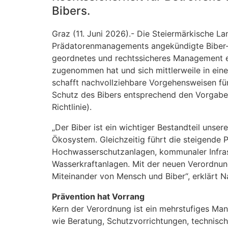
Bibers.
Graz (11. Juni 2026).- Die Steiermärkische L
Prädatorenmanagements angekündigte Biber-V
geordnetes und rechtssicheres Management ei
zugenommen hat und sich mittlerweile in ein
schafft nachvollziehbare Vorgehensweisen für 
Schutz des Bibers entsprechend den Vorgaben
Richtlinie).
„Der Biber ist ein wichtiger Bestandteil unser
Ökosystem. Gleichzeitig führt die steigende 
Hochwasserschutzanlagen, kommunaler Infrast
Wasserkraftanlagen. Mit der neuen Verordnung
Miteinander von Mensch und Biber“, erklärt 
Prävention hat Vorrang
Kern der Verordnung ist ein mehrstufiges M
wie Beratung, Schutzvorrichtungen, technis