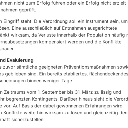
men nicht zum Erfolg führen oder ein Erfolg nicht erzielt
tnahmen geprüft.
 Eingriff steht. Die Verordnung soll ein Instrument sein, um
lösen. Eine ausschließlich auf Entnahmen ausgerichtete
nkt wirksam, da Verluste innerhalb der Population häufig 
rneubesetzungen kompensiert werden und die Konflikte
sbauer.
und Evaluierung
dass zuvor sämtliche geeigneten Präventionsmaßnahmen sowi
s geblieben sind. Ein bereits etabliertes, flächendeckende
scheidungen binnen weniger Tage.
n Zeitraums vom 1. September bis 31. März zulässig und
hr begrenzten Kontingents. Darüber hinaus sieht die Veror
e vor. Auf Basis der dabei gewonnenen Erfahrungen wird
m Konflikte weiterhin wirksam zu lösen und gleichzeitig den
haft sicherzustellen.