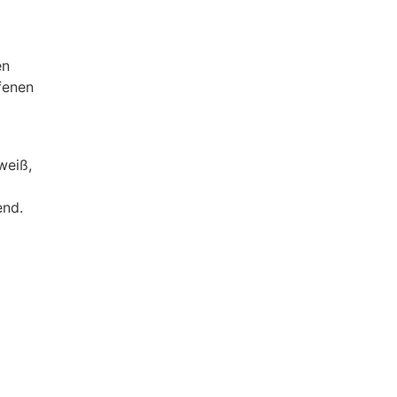
en
fenen
weiß,
end.