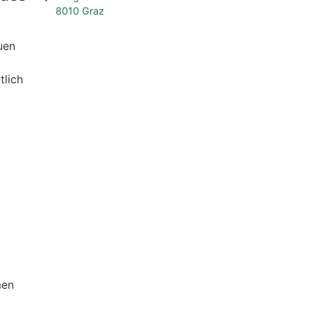
8010 Graz
uen
tlich
men