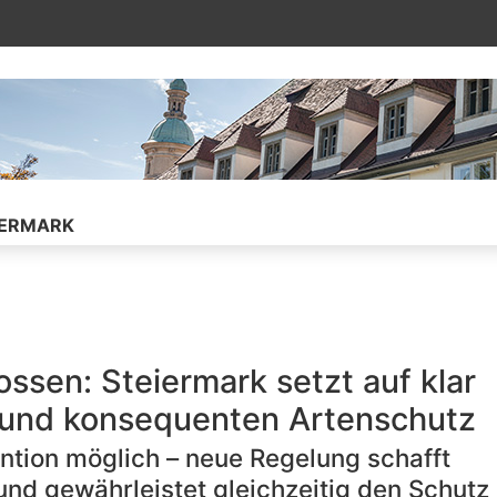
ührt auf die verknüpfte Unterseite
IERMARK
ssen: Steiermark setzt auf klar
und konsequenten Artenschutz
tion möglich – neue Regelung schafft
und gewährleistet gleichzeitig den Schutz