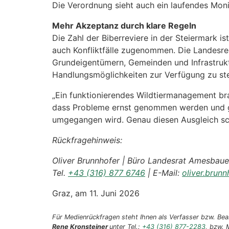
Die Verordnung sieht auch ein laufendes Moni
Mehr Akzeptanz durch klare Regeln
Die Zahl der Biberreviere in der Steiermark i
auch Konfliktfälle zugenommen. Die Landesreg
Grundeigentümern, Gemeinden und Infrastrukt
Handlungsmöglichkeiten zur Verfügung zu ste
„Ein funktionierendes Wildtiermanagement br
dass Probleme ernst genommen werden und gl
umgegangen wird. Genau diesen Ausgleich sch
Rückfragehinweis:
Oliver Brunnhofer | Büro Landesrat Amesbaue
Tel.
+43 (316) 877 6746
| E-Mail:
oliver.brun
Graz, am 11. Juni 2026
Für Medienrückfragen steht Ihnen als Verfasser bzw. Bear
Rene Kronsteiner
unter Tel.:
+43 (316) 877-2283
, bzw. 