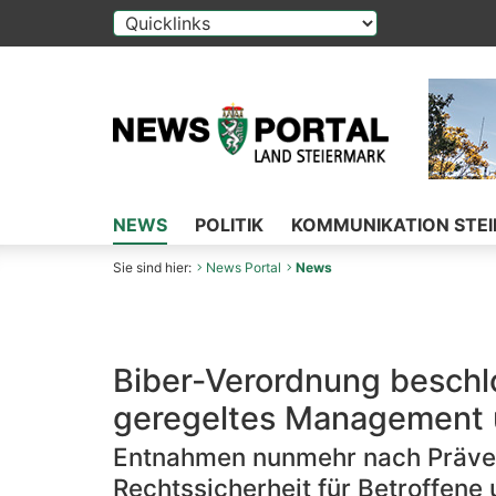
Die Auswahl einer Option im Select-Element f
NEWS
POLITIK
KOMMUNIKATION STE
Sie sind hier:
News Portal
News
Biber-Verordnung beschlo
geregeltes Management 
Entnahmen nunmehr nach Präven
Rechtssicherheit für Betroffene 