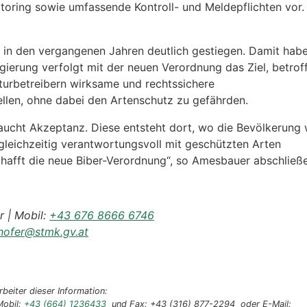
toring sowie umfassende Kontroll- und Meldepflichten vor.
st in den vergangenen Jahren deutlich gestiegen. Damit hab
ierung verfolgt mit der neuen Verordnung das Ziel, betrof
urbetreibern wirksame und rechtssichere
llen, ohne dabei den Artenschutz zu gefährden.
aucht Akzeptanz. Diese entsteht dort, wo die Bevölkerung 
eichzeitig verantwortungsvoll mit geschützten Arten
afft die neue Biber-Verordnung“, so Amesbauer abschließ
r | Mobil:
+43 676 8666 6746
nhofer@stmk.gv.at
beiter dieser Information:
Mobil:
+43 (664) 1236433
und Fax: +43 (316) 877-2294 oder E-Mail: