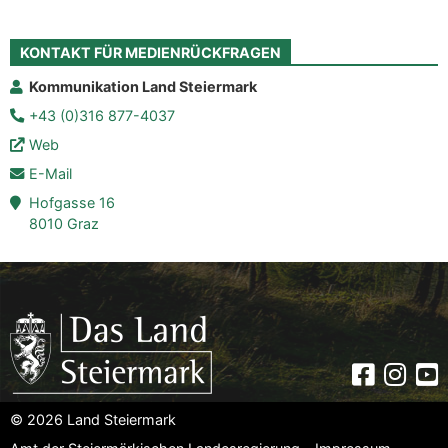
KONTAKT FÜR MEDIENRÜCKFRAGEN
Kommunikation Land Steiermark
+43 (0)316 877-4037
Web
E-Mail
Hofgasse 16
8010 Graz
Faceboo
Insta
Yo
© 2026 Land Steiermark