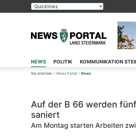
Die Auswahl einer Option im Select-Element f
NEWS
POLITIK
KOMMUNIKATION STE
Sie sind hier:
News Portal
News
Auf der B 66 werden fün
saniert
Am Montag starten Arbeiten zw