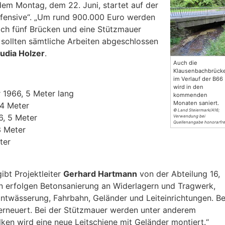
em Montag, dem 22. Juni, startet auf der
ffensive“. „Um rund 900.000 Euro werden
ch fünf Brücken und eine Stützmauer
 sollten sämtliche Arbeiten abgeschlossen
udia Holzer
.
Auch die
Klausenbachbrück
im Verlauf der B66
wird in den
 1966, 5 Meter lang
kommenden
Monaten saniert.
 4 Meter
© Land Steiermark/A16;
6, 5 Meter
Verwendung bei
Quellenangabe honorarfre
3 Meter
ter
ibt Projektleiter
Gerhard Hartmann
von der Abteilung 16,
n erfolgen Betonsanierung an Widerlagern und Tragwerk,
twässerung, Fahrbahn, Geländer und Leiteinrichtungen. Be
erneuert. Bei der Stützmauer werden unter anderem
en wird eine neue Leitschiene mit Geländer montiert.“