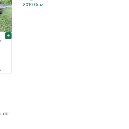
8010 Graz
e
i
i der