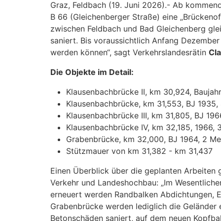
Graz, Feldbach (19. Juni 2026).- Ab kommend
B 66 (Gleichenberger Straße) eine „Brückeno
zwischen Feldbach und Bad Gleichenberg glei
saniert. Bis voraussichtlich Anfang Dezember
werden können“, sagt Verkehrslandesrätin
Cla
Die Objekte im Detail:
Klausenbachbrücke II, km 30,924, Baujahr
Klausenbachbrücke, km 31,553, BJ 1935,
Klausenbachbrücke III, km 31,805, BJ 196
Klausenbachbrücke IV, km 32,185, 1966, 
Grabenbrücke, km 32,000, BJ 1964, 2 Me
Stützmauer von km 31,382 - km 31,437
Einen Überblick über die geplanten Arbeiten g
Verkehr und Landeshochbau: „Im Wesentliche
erneuert werden Randbalken Abdichtungen, En
Grabenbrücke werden lediglich die Geländer 
Betonschäden saniert, auf dem neuen Kopfbalk