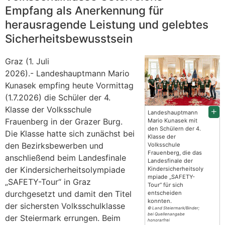
Empfang als Anerkennung für
herausragende Leistung und gelebtes
Sicherheitsbewusstsein
Graz (1. Juli
2026).- Landeshauptmann Mario
Kunasek empfing heute Vormittag
(1.7.2026) die Schüler der 4.
Klasse der Volksschule
Landeshauptmann
Frauenberg in der Grazer Burg.
Mario Kunasek mit
den Schülern der 4.
Die Klasse hatte sich zunächst bei
Klasse der
den Bezirksbewerben und
Volksschule
Frauenberg, die das
anschließend beim Landesfinale
Landesfinale der
der Kindersicherheitsolympiade
Kindersicherheitsoly
mpiade „SAFETY-
„SAFETY-Tour“ in Graz
Tour“ für sich
durchgesetzt und damit den Titel
entscheiden
konnten.
der sichersten Volksschulklasse
© Land Steiermark/Binder;
bei Quellenangabe
der Steiermark errungen. Beim
honorarfrei