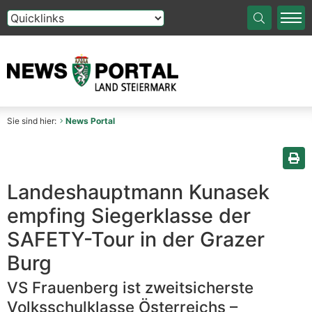
Die Auswahl einer Option im Select-Element führt auf die
Sie sind hier:
News Portal
Sei
Landeshauptmann Kunasek
empfing Siegerklasse der
SAFETY-Tour in der Grazer
Burg
VS Frauenberg ist zweitsicherste
Volksschulklasse Österreichs –