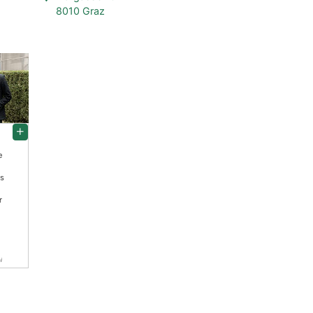
8010 Graz
e
ss
r
i