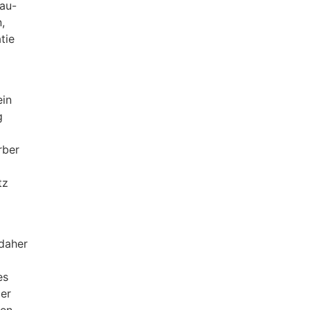
Bau-
,
tie
ein
g
rber
tz
 daher
es
er