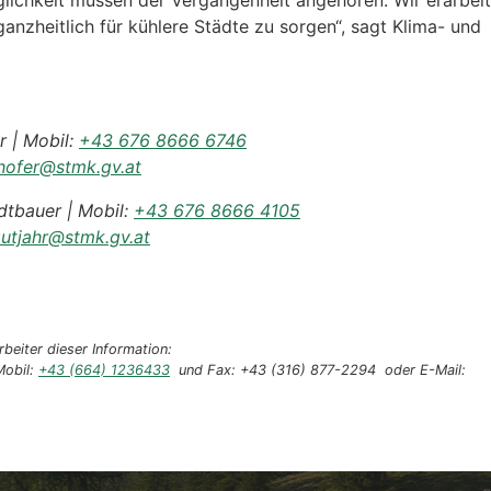
ichkeit müssen der Vergangenheit angehören. Wir erarbei
anzheitlich für kühlere Städte zu sorgen“, sagt Klima- und
r | Mobil:
+43 676 8666 6746
nhofer@stmk.gv.at
dtbauer | Mobil:
+43 676 8666 4105
gutjahr@stmk.gv.at
beiter dieser Information:
Mobil:
+43 (664) 1236433
und Fax: +43 (316) 877-2294 oder E-Mail: