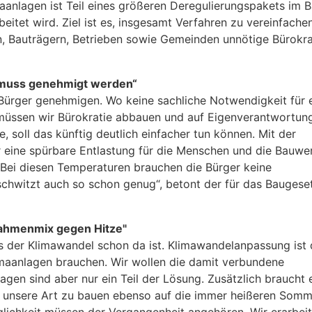
aanlagen ist Teil eines größeren Deregulierungspakets im 
itet wird. Ziel ist es, insgesamt Verfahren zu vereinfachen
n, Bauträgern, Betrieben sowie Gemeinden unnötige Bürokra
 muss genehmigt werden“
 Bürger genehmigen. Wo keine sachliche Notwendigkeit für 
 müssen wir Bürokratie abbauen und auf Eigenverantwortun
, soll das künftig deutlich einfacher tun können. Mit der
r eine spürbare Entlastung für die Menschen und die Bauwe
. Bei diesen Temperaturen brauchen die Bürger keine
chwitzt auch so schon genug“, betont der für das Baugese
ahmenmix gegen Hitze"
s der Klimawandel schon da ist. Klimawandelanpassung ist
maanlagen brauchen. Wir wollen die damit verbundene
agen sind aber nur ein Teil der Lösung. Zusätzlich braucht 
 unsere Art zu bauen ebenso auf die immer heißeren Somm