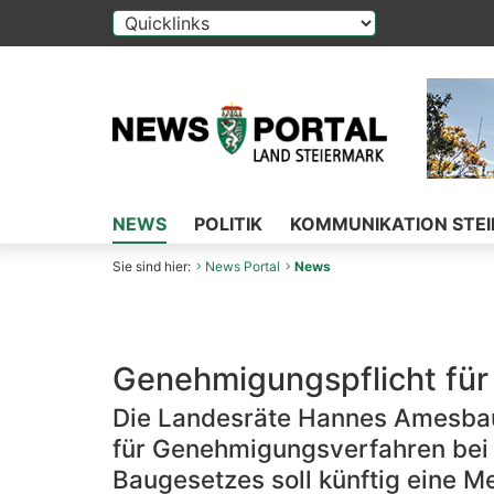
Die Auswahl einer Option im Select-Element f
NEWS
POLITIK
KOMMUNIKATION STE
Sie sind hier:
News Portal
News
Genehmigungspflicht für 
Die Landesräte Hannes Amesbau
für Genehmigungsverfahren bei 
Baugesetzes soll künftig eine Me