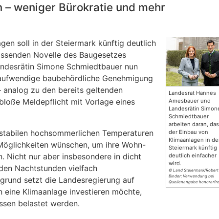
 – weniger Bürokratie und mehr
gen soll in der Steiermark künftig deutlich
fassenden Novelle des Baugesetzes
ndesrätin Simone Schmiedtbauer nun
e aufwendige baubehördliche Genehmigung
 – analog zu den bereits geltenden
Landesrat Hannes
loße Meldepflicht mit Vorlage eines
Amesbauer und
Landesrätin Simon
Schmiedtbauer
arbeiten daran, da
 stabilen hochsommerlichen Temperaturen
der Einbau von
Klimaanlagen in de
 Möglichkeiten wünschen, um ihre Wohn-
Steiermark künftig
 Nicht nur aber insbesondere in dicht
deutlich einfacher
wird.
 den Nachtstunden vielfach
© Land Steiermark/Robert
Binder; Verwendung bei
grund setzt die Landesregierung auf
Quellenangabe honorarfre
 eine Klimaanlage investieren möchte,
essen belastet werden.