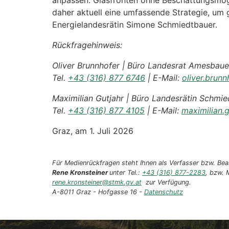
anpassen. Glasfronten ohne Beschattungsmögl
daher aktuell eine umfassende Strategie, um g
Energielandesrätin Simone Schmiedtbauer.
Rückfragehinweis:
Oliver Brunnhofer | Büro Landesrat Amesbaue
Tel.
+43 (316) 877 6746
| E-Mail:
oliver.brun
Maximilian Gutjahr | Büro Landesrätin Schmie
Tel.
+43 (316) 877 4105
| E-Mail:
maximilian.
Graz, am 1. Juli 2026
Für Medienrückfragen steht Ihnen als Verfasser bzw. Bear
Rene Kronsteiner
unter Tel.:
+43 (316) 877-2283
, bzw. 
rene.kronsteiner@stmk.gv.at
zur Verfügung.
A-8011 Graz - Hofgasse 16 -
Datenschutz