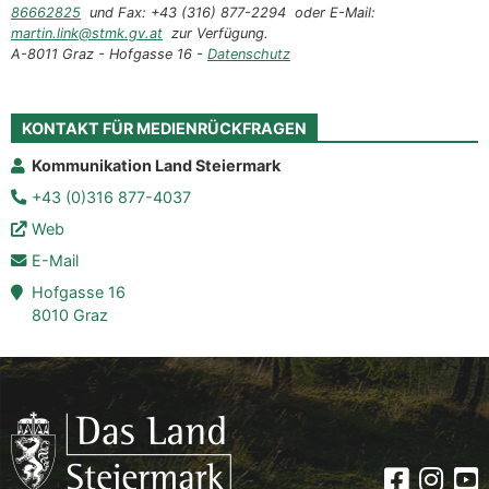
86662825
und Fax: +43 (316) 877-2294 oder E-Mail:
martin.link@stmk.gv.at
zur Verfügung.
A-8011 Graz - Hofgasse 16 -
Datenschutz
KONTAKT FÜR MEDIENRÜCKFRAGEN
Kommunikation Land Steiermark
+43 (0)316 877-4037
Web
E-Mail
Hofgasse 16
8010 Graz
Faceboo
Insta
Yo