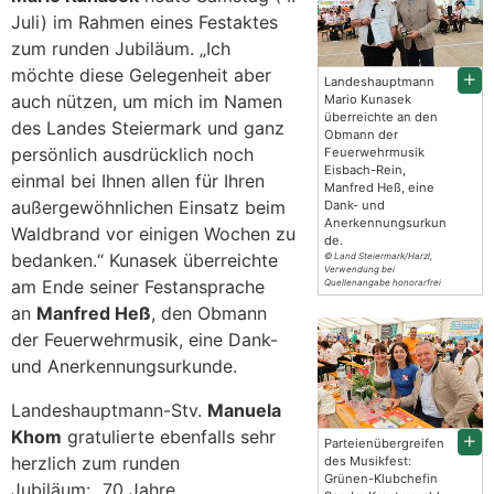
Juli) im Rahmen eines Festaktes
zum runden Jubiläum. „Ich
möchte diese Gelegenheit aber
Landeshauptmann
auch nützen, um mich im Namen
Mario Kunasek
überreichte an den
des Landes Steiermark und ganz
Obmann der
persönlich ausdrücklich noch
Feuerwehrmusik
Eisbach-Rein,
einmal bei Ihnen allen für Ihren
Manfred Heß, eine
außergewöhnlichen Einsatz beim
Dank- und
Anerkennungsurkun
Waldbrand vor einigen Wochen zu
de.
bedanken.“ Kunasek überreichte
© Land Steiermark/Harzl,
Verwendung bei
am Ende seiner Festansprache
Quellenangabe honorarfrei
an
Manfred Heß
, den Obmann
der Feuerwehrmusik, eine Dank-
und Anerkennungsurkunde.
Landeshauptmann-Stv.
Manuela
Khom
gratulierte ebenfalls sehr
Parteienübergreifen
herzlich zum runden
des Musikfest:
Grünen-Klubchefin
Jubiläum: „70 Jahre