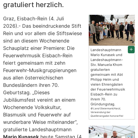
gratuliert herzlich.
Graz, Eisbach-Rein (4. Juli
2026).- Das beeindruckende Stift
Rein und vor allem die Stiftswiese
sind an diesem Wochenende
Schauplatz einer Premiere: Die
Landeshauptmann
Feuerwehrmusik Eisbach-Rein
Mario Kunasek und
Landeshauptmann-
feiert gemeinsam mit zehn
Stv. Manuela Khom
Feuerwehr-Musikgruppierungen
gratulierten
gemeinsam mit Abt
aus allen österreichischen
Philipp Helm und
Bundesländern ihren 70.
vielen Ehrengästen
der Feuerwehrmusik
Geburtstag. „Dieses
Eisbach-Rein zu
Jubiläumsfest vereint an einem
ihrem 70.
Gründungstag.
Wochenende Volkskultur,
© Land Steiermark/Harzl,
Verwendung bei
Blasmusik und Feuerwehr auf
Quellenangabe honorarfrei
wunderbare Weise miteinander“,
gratulierte Landeshauptmann
Mario Kunasek
heute Samstag (4.