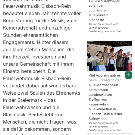
Sandra Krautwaschl
Feuerwehrmusik Eisbach-Rein
spielt beim
Jubiläums-
bedeutet sieben Jahrzehnte voller
Musikverein
Begeisterung für die Musik, voller
Klarinette.
© Land Steiermark/Harzl,
Kameradschaft und unzähliger
Verwendung bei
Quellenangabe honorarfrei
Stunden ehrenamtlichen
Engagements. Hinter diesem
Jubiläum stehen Menschen, die
ihre Freizeit investieren und
unsere Gemeinschaft mit ihrem
Einsatz bereichern. Die
Viel Applaus gab es
Feuerwehrmusik Eisbach-Rein
beim Einmarsch der
verbindet dabei auf wunderbare
Musikformationen
beim ersten
Weise zwei Säulen des Ehrenamts
bundesweiten
in der Steiermark – das
Treffen von
Feuerwehr-
Feuerwehrwesen und die
Musikkapellen in
Blasmusik. Beides lebt von
Eisbach-Rein auf der
Stiftswiese.
Menschen, die nicht fragen, was
© Land Steiermark/Harzl,
Verwendung bei
sie dafür bekommen, sondern
Quellenangabe honorarfrei