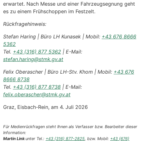
erwartet. Nach Messe und einer Fahrzeugsegnung geht
es zu einem Frühschoppen im Festzelt.
Rückfragehinweis:
Stefan Haring | Büro LH Kunasek | Mobil:
+43 676 8666
5362
Tel.
+43 (316) 877 5362
| E-Mail:
stefan.haring@stmk.gv.at
Felix Oberascher | Büro LH-Stv. Khom | Mobil:
+43 676
8666 8738
Tel.
+43 (316) 877 8738
| E-Mail:
felix.oberascher@stmk.gv.at
Graz, Eisbach-Rein, am 4. Juli 2026
Für Medienrückfragen steht Ihnen als Verfasser bzw. Bearbeiter dieser
Information:
Martin Link
unter Tel.:
+43 (316) 877-2825
, bzw. Mobil:
+43 (676)