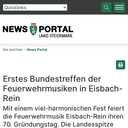
Die Auswahl einer Option im Select-Element führt auf die
Sie sind hier:
News Portal
Sei
Erstes Bundestreffen der
Feuerwehrmusiken in Eisbach-
Rein
Mit einem viel-harmonischen Fest feiert
die Feuerwehrmusik Eisbach-Rein ihren
70. Gründungstag. Die Landesspitze