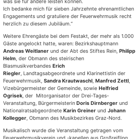
was sie für andere leisten können.
Ich bedanke mich für sieben Jahrzehnte ehrenamtlichen
Engagements und gratuliere der Feuerwehrmusik recht
herzlich zu diesem Jubiläum.“
Weitere Ehrengäste bei dem Festakt, der mehr als 1.000
Gäste angelockt hatte, waren: Bezirkshauptmann
Andreas Weitlaner
und der Abt des Stiftes Rein,
Philipp
Helm
, der Obmann des steirischen
Blasmusikverbandes
Erich
Riegler
, Landtagsabgeordnete und Klarinettistin der
Feuerwehrmusik,
Sandra Krautwaschl
,
Manfred Zettl
,
Vizebürgermeister der Gemeinde, sowie
Helfried
Ogrisek
, der Mitorganisator der Drei-Tages-
Veranstaltung, Bürgermeisterin
Doris Dirnberger
und
Nationalratsabgeordnete
Karin Greiner
und
Johann
Kollegger
, Obmann des Musikbezirkes Graz-Nord.
Musikalisch wurde die Veranstaltung getragen vom
Feuerwehrmusikverein und -kapellen aus Großreifling,