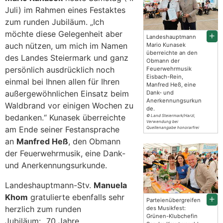
Juli) im Rahmen eines Festaktes
zum runden Jubiläum. „Ich
möchte diese Gelegenheit aber
Landeshauptmann
auch nützen, um mich im Namen
Mario Kunasek
überreichte an den
des Landes Steiermark und ganz
Obmann der
persönlich ausdrücklich noch
Feuerwehrmusik
Eisbach-Rein,
einmal bei Ihnen allen für Ihren
Manfred Heß, eine
außergewöhnlichen Einsatz beim
Dank- und
Anerkennungsurkun
Waldbrand vor einigen Wochen zu
de.
bedanken.“ Kunasek überreichte
© Land Steiermark/Harzl,
Verwendung bei
am Ende seiner Festansprache
Quellenangabe honorarfrei
an
Manfred Heß
, den Obmann
der Feuerwehrmusik, eine Dank-
und Anerkennungsurkunde.
Landeshauptmann-Stv.
Manuela
Khom
gratulierte ebenfalls sehr
Parteienübergreifen
herzlich zum runden
des Musikfest:
Grünen-Klubchefin
Jubiläum: „70 Jahre