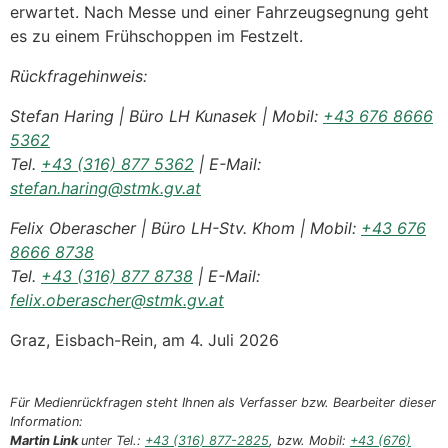
erwartet. Nach Messe und einer Fahrzeugsegnung geht
es zu einem Frühschoppen im Festzelt.
Rückfragehinweis:
Stefan Haring | Büro LH Kunasek | Mobil:
+43 676 8666
5362
Tel.
+43 (316) 877 5362
| E-Mail:
stefan.haring@stmk.gv.at
Felix Oberascher | Büro LH-Stv. Khom | Mobil:
+43 676
8666 8738
Tel.
+43 (316) 877 8738
| E-Mail:
felix.oberascher@stmk.gv.at
Graz, Eisbach-Rein, am 4. Juli 2026
Für Medienrückfragen steht Ihnen als Verfasser bzw. Bearbeiter dieser
Information:
Martin Link
unter Tel.:
+43 (316) 877-2825
, bzw. Mobil:
+43 (676)