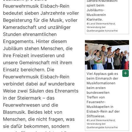
Sandra Krautwaschl
Feuerwehrmusik Eisbach-Rein
spielt beim
Jubiläums-
bedeutet sieben Jahrzehnte voller
Musikverein
Begeisterung für die Musik, voller
Klarinette.
© Land Steiermark/Harzl,
Kameradschaft und unzähliger
Verwendung bei
Quellenangabe honorarfrei
Stunden ehrenamtlichen
Engagements. Hinter diesem
Jubiläum stehen Menschen, die
ihre Freizeit investieren und
unsere Gemeinschaft mit ihrem
Einsatz bereichern. Die
Viel Applaus gab es
Feuerwehrmusik Eisbach-Rein
beim Einmarsch der
verbindet dabei auf wunderbare
Musikformationen
beim ersten
Weise zwei Säulen des Ehrenamts
bundesweiten
in der Steiermark – das
Treffen von
Feuerwehr-
Feuerwehrwesen und die
Musikkapellen in
Blasmusik. Beides lebt von
Eisbach-Rein auf der
Stiftswiese.
Menschen, die nicht fragen, was
© Land Steiermark/Harzl,
Verwendung bei
sie dafür bekommen, sondern
Quellenangabe honorarfrei