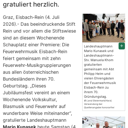
gratuliert herzlich.
Graz, Eisbach-Rein (4. Juli
2026).- Das beeindruckende Stift
Rein und vor allem die Stiftswiese
sind an diesem Wochenende
Schauplatz einer Premiere: Die
Landeshauptmann
Feuerwehrmusik Eisbach-Rein
Mario Kunasek und
Landeshauptmann-
feiert gemeinsam mit zehn
Stv. Manuela Khom
Feuerwehr-Musikgruppierungen
gratulierten
gemeinsam mit Abt
aus allen österreichischen
Philipp Helm und
Bundesländern ihren 70.
vielen Ehrengästen
der Feuerwehrmusik
Geburtstag. „Dieses
Eisbach-Rein zu
Jubiläumsfest vereint an einem
ihrem 70.
Gründungstag.
Wochenende Volkskultur,
© Land Steiermark/Harzl,
Verwendung bei
Blasmusik und Feuerwehr auf
Quellenangabe honorarfrei
wunderbare Weise miteinander“,
gratulierte Landeshauptmann
Mario Kunasek
heute Samstag (4.