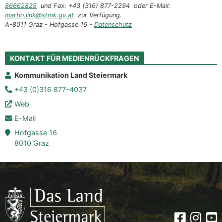
86662825
und Fax: +43 (316) 877-2294 oder E-Mail:
martin.link@stmk.gv.at
zur Verfügung.
A-8011 Graz - Hofgasse 16 -
Datenschutz
KONTAKT FÜR MEDIENRÜCKFRAGEN
Kommunikation Land Steiermark
+43 (0)316 877-4037
Web
E-Mail
Hofgasse 16
8010 Graz
Faceboo
Insta
Yo