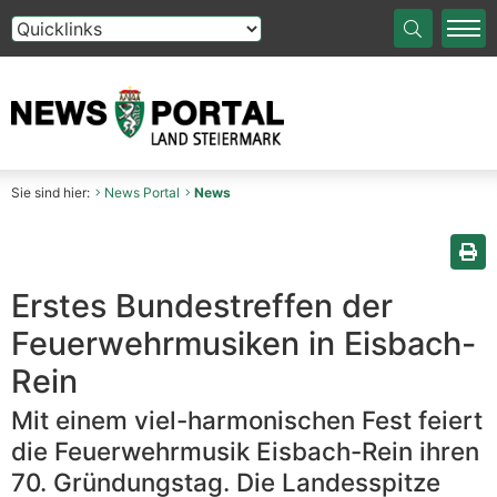
Die Auswahl einer Option im Select-Element führt auf die
Sie sind hier:
News Portal
News
Sei
Erstes Bundestreffen der
Feuerwehrmusiken in Eisbach-
Rein
Mit einem viel-harmonischen Fest feiert
die Feuerwehrmusik Eisbach-Rein ihren
70. Gründungstag. Die Landesspitze