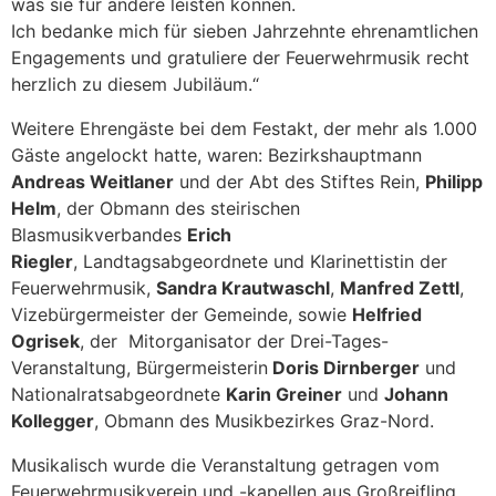
was sie für andere leisten können.
Ich bedanke mich für sieben Jahrzehnte ehrenamtlichen
Engagements und gratuliere der Feuerwehrmusik recht
herzlich zu diesem Jubiläum.“
Weitere Ehrengäste bei dem Festakt, der mehr als 1.000
Gäste angelockt hatte, waren: Bezirkshauptmann
Andreas Weitlaner
und der Abt des Stiftes Rein,
Philipp
Helm
, der Obmann des steirischen
Blasmusikverbandes
Erich
Riegler
, Landtagsabgeordnete und Klarinettistin der
Feuerwehrmusik,
Sandra Krautwaschl
,
Manfred Zettl
,
Vizebürgermeister der Gemeinde, sowie
Helfried
Ogrisek
, der Mitorganisator der Drei-Tages-
Veranstaltung, Bürgermeisterin
Doris Dirnberger
und
Nationalratsabgeordnete
Karin Greiner
und
Johann
Kollegger
, Obmann des Musikbezirkes Graz-Nord.
Musikalisch wurde die Veranstaltung getragen vom
Feuerwehrmusikverein und -kapellen aus Großreifling,