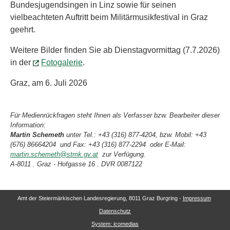
Bundesjugendsingen in Linz sowie für seinen
vielbeachteten Auftritt beim Militärmusikfestival in Graz
geehrt.
Weitere Bilder finden Sie ab Dienstagvormittag (7.7.2026)
in der
Fotogalerie
.
Graz, am 6. Juli 2026
Für Medienrückfragen steht Ihnen als Verfasser bzw. Bearbeiter dieser
Information:
Martin Schemeth
unter Tel.: +43 (316) 877-4204, bzw. Mobil: +43
(676) 86664204 und Fax: +43 (316) 877-2294 oder E-Mail:
martin.schemeth@stmk.gv.at
zur Verfügung.
A-8011 . Graz - Hofgasse 16 . DVR 0087122
Amt der Steiermärkischen Landesregierung, 8011 Graz Burgring -
Impressum
Datenschutz
System: icomedias