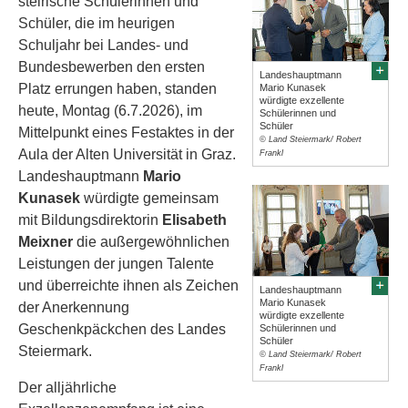
steirische Schülerinnen und
Schüler, die im heurigen
Schuljahr bei Landes- und
Bundesbewerben den ersten
Landeshauptmann
Platz errungen haben, standen
Mario Kunasek
würdigte exzellente
heute, Montag (6.7.2026), im
Schülerinnen und
Schüler
Mittelpunkt eines Festaktes in der
© Land Steiermark/ Robert
Aula der Alten Universität in Graz.
Frankl
Landeshauptmann
Mario
Kunasek
würdigte gemeinsam
mit Bildungsdirektorin
Elisabeth
Meixner
die außergewöhnlichen
Leistungen der jungen Talente
und überreichte ihnen als Zeichen
Landeshauptmann
Mario Kunasek
der Anerkennung
würdigte exzellente
Geschenkpäckchen des Landes
Schülerinnen und
Schüler
Steiermark.
© Land Steiermark/ Robert
Frankl
Der alljährliche