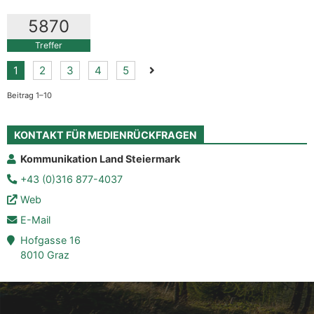
5870
Treffer
Nächste Seite der Suchergebnis
1
2
3
4
5
Beitrag 1–10
KONTAKT FÜR MEDIENRÜCKFRAGEN
Kommunikation Land Steiermark
+43 (0)316 877-4037
Web
E-Mail
Hofgasse 16
8010 Graz