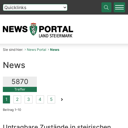
Die Auswahl einer Option im Select-Element führt auf die
Sie sind hier:
News Portal
News
News
5870
Treffer
Nächste Seite der Suchergebnis
1
2
3
4
5
Beitrag 1–10
Untragbare Zustände in steirischen