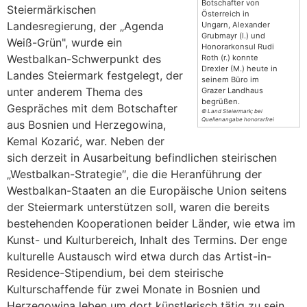
Botschafter von
Steiermärkischen
Österreich in
Landesregierung, der „Agenda
Ungarn, Alexander
Grubmayr (l.) und
Weiß-Grün", wurde ein
Honorarkonsul Rudi
Westbalkan-Schwerpunkt des
Roth (r.) konnte
Drexler (M.) heute in
Landes Steiermark festgelegt, der
seinem Büro im
unter anderem Thema des
Grazer Landhaus
begrüßen.
Gespräches mit dem Botschafter
© Land Steiermark; bei
Quellenangabe honorarfrei
aus Bosnien und Herzegowina,
Kemal Kozarić, war. Neben der
sich derzeit in Ausarbeitung befindlichen steirischen
„Westbalkan-Strategie″, die die Heranführung der
Westbalkan-Staaten an die Europäische Union seitens
der Steiermark unterstützen soll, waren die bereits
bestehenden Kooperationen beider Länder, wie etwa im
Kunst- und Kulturbereich, Inhalt des Termins. Der enge
kulturelle Austausch wird etwa durch das Artist-in-
Residence-Stipendium, bei dem steirische
Kulturschaffende für zwei Monate in Bosnien und
Herzegowina leben um dort künstlerisch tätig zu sein,