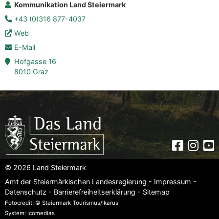
Kommunikation Land Steiermark
+43 (0)316 877-4037
Web
E-Mail
Hofgasse 16
8010 Graz
Faceboo
Insta
Yo
© 2026 Land Steiermark
Amt der Steiermärkischen Landesregierung -
Impressum
-
Datenschutz
-
Barrierefreiheitserklärung
-
Sitemap
Fotocredit: © Steiermark_Tourismus/Ikarus
System: icomedias