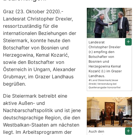
Graz (23. Oktober 2020).-
Landesrat Christopher Drexler,
ressortzuständig für die
internationalen Beziehungen der
Steiermark, konnte heute den
Landesrat
Botschafter von Bosnien und
Christopher Drexler
(r.) empfing den
Herzegowina, Kemal Kozarić,
Botschafter von
sowie den Botschafter von
Bosnien und
Herzegowina Kemal
Österreich in Ungarn, Alexander
Kozarić (l.) im Grazer
Grubmayr, im Grazer Landhaus
Landhaus.
© Land Steiermark/Jesse
begrüßen.
Streibl; Verwendung bei
Quellenangabe honorarfrei
Die Steiermark betreibt eine
aktive Außen- und
Nachbarschaftspolitik und ist jene
deutschsprachige Region, die den
Westbalkan-Staaten am nächsten
liegt. Im Arbeitsprogramm der
Auch den