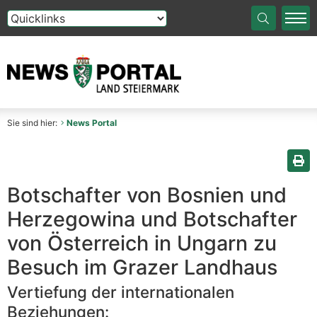
Die Auswahl einer Option im Select-Element führt auf die
Sie sind hier:
News Portal
Sei
Botschafter von Bosnien und
Herzegowina und Botschafter
von Österreich in Ungarn zu
Besuch im Grazer Landhaus
Vertiefung der internationalen
Beziehungen: