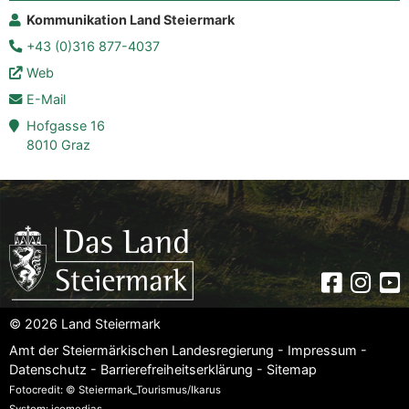
Kommunikation Land Steiermark
+43 (0)316 877-4037
Web
E-Mail
Hofgasse 16
8010 Graz
Faceboo
Insta
Yo
© 2026 Land Steiermark
Amt der Steiermärkischen Landesregierung -
Impressum
-
Datenschutz
-
Barrierefreiheitserklärung
-
Sitemap
Fotocredit: © Steiermark_Tourismus/Ikarus
System: icomedias