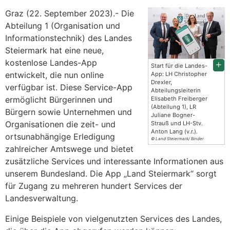
Graz (22. September 2023).- Die
Abteilung 1 (Organisation und
Informationstechnik) des Landes
Steiermark hat eine neue,
kostenlose Landes-App
Start für die Landes-
entwickelt, die nun online
App: LH Christopher
Drexler,
verfügbar ist. Diese Service-App
Abteilungsleiterin
ermöglicht Bürgerinnen und
Elisabeth Freiberger
(Abteilung 1), LR
Bürgern sowie Unternehmen und
Juliane Bogner-
Organisationen die zeit- und
Strauß und LH-Stv.
Anton Lang (v.r.).
ortsunabhängige Erledigung
© Land Steiermark/ Binder
zahlreicher Amtswege und bietet
zusätzliche Services und interessante Informationen aus
unserem Bundesland. Die App „Land Steiermark“ sorgt
für Zugang zu mehreren hundert Services der
Landesverwaltung.
Einige Beispiele von vielgenutzten Services des Landes,