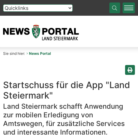
Die Auswahl einer Option im Select-Element führt auf die
Sie sind hier:
News Portal
Sei
Startschuss für die App "Land
Steiermark"
Land Steiermark schafft Anwendung
zur mobilen Erledigung von
Amtswegen, für zusätzliche Services
und interessante Informationen.