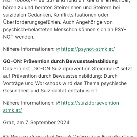
NOT (0800/44 99 33) sind rund um die Uhr erreichbar,
hören zu und beraten Steirerinnen und Steirern bei
suizidalen Gedanken, Konfliktsituationen oder
Überforderungsgefühlen. Auch Angehörige von
psychisch-belasteten Menschen können sich an PSY-
NOT wenden.
Nähere Informationen:
https://psynot-stmk.at/
GO-ON: Prävention durch Bewusstseinsbildung
Das Projekt „GO-ON Suizidprävention Steiermark″ setzt
auf Prävention durch Bewusstseinsbildung: Durch
Vorträge und Workshops wird das Thema psychische
Gesundheit und Suizidalität enttabuisiert.
Nähere Informationen:
https://suizidpraevention-
stmk.at/
Graz, am 7. September 2024
Für Medienrückfragen steht Ihnen als Verfasser bzw. Bearbeiter dieser