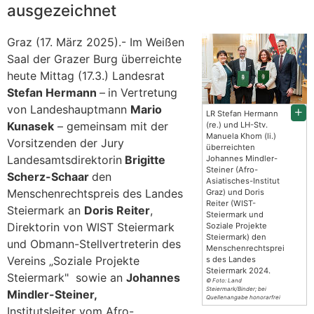
ausgezeichnet
Graz (17. März 2025).- Im Weißen
Saal der Grazer Burg überreichte
heute Mittag (17.3.) Landesrat
Stefan Hermann
–
in Vertretung
von Landeshauptmann
Mario
LR Stefan Hermann
Kunasek
– gemeinsam mit der
(re.) und LH-Stv.
Manuela Khom (li.)
Vorsitzenden der Jury
überreichten
Landesamtsdirektorin
Brigitte
Johannes Mindler-
Steiner (Afro-
Scherz-Schaar
den
Asiatisches-Institut
Menschenrechtspreis des Landes
Graz) und Doris
Reiter (WIST-
Steiermark an
Doris Reiter
,
Steiermark und
Direktorin von WIST Steiermark
Soziale Projekte
Steiermark) den
und Obmann-Stellvertreterin des
Menschenrechtsprei
Vereins „Soziale Projekte
s des Landes
Steiermark 2024.
Steiermark" sowie an
Johannes
© Foto: Land
Steiermark/Binder; bei
Mindler-Steiner,
Quellenangabe honorarfrei
Institutsleiter vom Afro-