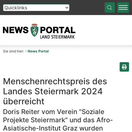
Die Auswahl einer Option im Select-Element führt auf die
Sie sind hier:
News Portal
Sei
Menschenrechtspreis des
Landes Steiermark 2024
überreicht
Doris Reiter vom Verein "Soziale
Projekte Steiermark" und das Afro-
Asiatische-Institut Graz wurden