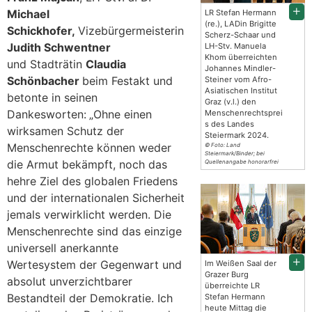
Michael
LR Stefan Hermann
(re.), LADin Brigitte
Schickhofer,
Vizebürgermeisterin
Scherz-Schaar und
Judith Schwentner
LH-Stv. Manuela
Khom überreichten
und Stadträtin
Claudia
Johannes Mindler-
Schönbacher
beim Festakt und
Steiner vom Afro-
Asiatischen Institut
betonte in seinen
Graz (v.l.) den
Dankesworten:
„Ohne einen
Menschenrechtsprei
s des Landes
wirksamen Schutz der
Steiermark 2024.
Menschenrechte können weder
© Foto: Land
Steiermark/Binder; bei
die Armut bekämpft, noch das
Quellenangabe honorarfrei
hehre Ziel des globalen Friedens
und der internationalen Sicherheit
jemals verwirklicht werden. Die
Menschenrechte sind das einzige
universell anerkannte
Wertesystem der Gegenwart und
Im Weißen Saal der
Grazer Burg
absolut unverzichtbarer
überreichte LR
Bestandteil der Demokratie. Ich
Stefan Hermann
heute Mittag die