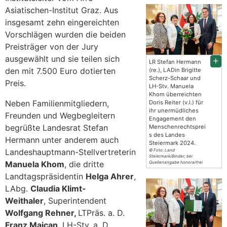
Asiatischen-Institut Graz. Aus
insgesamt zehn eingereichten
Vorschlägen wurden die beiden
Preisträger von der Jury
ausgewählt und sie teilen sich
LR Stefan Hermann
den mit 7.500 Euro dotierten
(re.), LADin Brigitte
Scherz-Schaar und
Preis.
LH-Stv. Manuela
Khom überreichten
Neben Familienmitgliedern,
Doris Reiter (v.l.) für
ihr unermüdliches
Freunden und Wegbegleitern
Engagement den
begrüßte Landesrat Stefan
Menschenrechtsprei
s des Landes
Hermann unter anderem auch
Steiermark 2024.
Landeshauptmann-Stellvertreterin
© Foto: Land
Steiermark/Binder; bei
Manuela Khom
, die dritte
Quellenangabe honorarfrei
Landtagspräsidentin
Helga Ahrer
,
LAbg.
Claudia Klimt-
Weithaler
, Superintendent
Wolfgang Rehner,
LTPräs. a. D.
Franz Majcan
, LH-Stv. a. D.