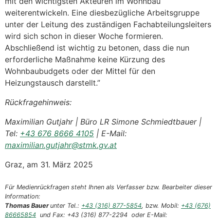
mit den wichtigsten Akteuren im Wohnbau
weiterentwickeln. Eine diesbezügliche Arbeitsgruppe
unter der Leitung des zuständigen Fachabteilungsleiters
wird sich schon in dieser Woche formieren.
Abschließend ist wichtig zu betonen, dass die nun
erforderliche Maßnahme keine Kürzung des
Wohnbaubudgets oder der Mittel für den
Heizungstausch darstellt.”
Rückfragehinweis:
Maximilian Gutjahr | Büro LR Simone Schmiedtbauer |
Tel:
+43 676 8666 4105
| E-Mail:
maximilian.gutjahr@stmk.gv.at
Graz, am 31. März 2025
Für Medienrückfragen steht Ihnen als Verfasser bzw. Bearbeiter dieser
Information:
Thomas Bauer
unter Tel.:
+43 (316) 877-5854
, bzw. Mobil:
+43 (676)
86665854
und Fax: +43 (316) 877-2294 oder E-Mail: