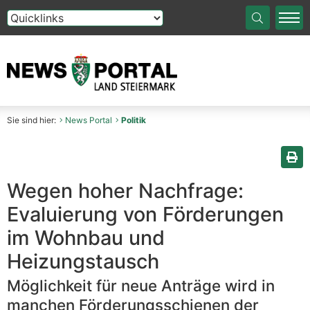
Die Auswahl einer Option im Select-Element führt auf die
Sie sind hier:
News Portal
Politik
Sei
Wegen hoher Nachfrage:
Evaluierung von Förderungen
im Wohnbau und
Heizungstausch
Möglichkeit für neue Anträge wird in
manchen Förderungsschienen der