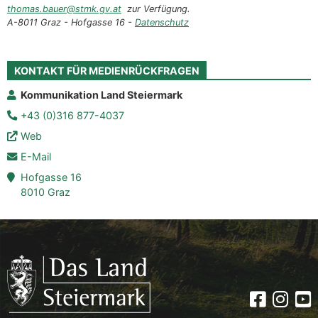
thomas.bauer@stmk.gv.at
zur Verfügung.
A-8011 Graz - Hofgasse 16 -
Datenschutz
KONTAKT FÜR MEDIENRÜCKFRAGEN
Kommunikation Land Steiermark
+43 (0)316 877-4037
Web
E-Mail
Hofgasse 16
8010 Graz
Faceboo
Insta
Yo