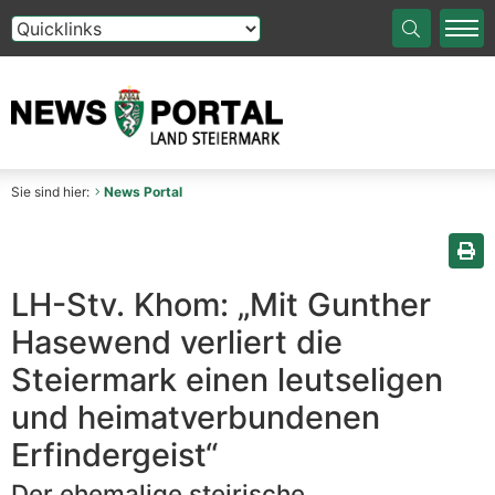
Die Auswahl einer Option im Select-Element führt auf die
Sie sind hier:
News Portal
Sei
LH-Stv. Khom: „Mit Gunther
Hasewend verliert die
Steiermark einen leutseligen
und heimatverbundenen
Erfindergeist“
Der ehemalige steirische