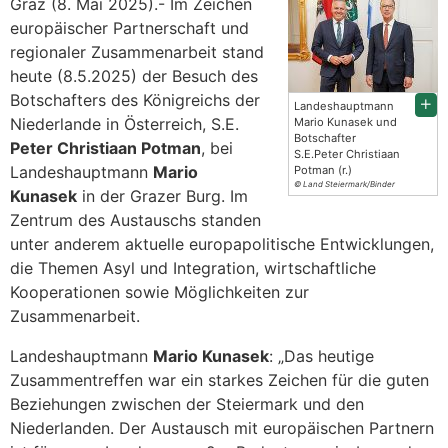
Graz (8. Mai 2025).- Im Zeichen
europäischer Partnerschaft und
regionaler Zusammenarbeit stand
heute (8.5.2025) der Besuch des
Botschafters des Königreichs der
Landeshauptmann
Niederlande in Österreich, S.E.
Mario Kunasek und
Botschafter
Peter Christiaan Potman
, bei
S.E.Peter Christiaan
Landeshauptmann
Mario
Potman (r.)
© Land Steiermark/Binder
Kunasek
in der Grazer Burg. Im
Zentrum des Austauschs standen
unter anderem aktuelle europapolitische Entwicklungen,
die Themen Asyl und Integration, wirtschaftliche
Kooperationen sowie Möglichkeiten zur
Zusammenarbeit.
Landeshauptmann
Mario Kunasek
: „Das heutige
Zusammentreffen war ein starkes Zeichen für die guten
Beziehungen zwischen der Steiermark und den
Niederlanden. Der Austausch mit europäischen Partnern