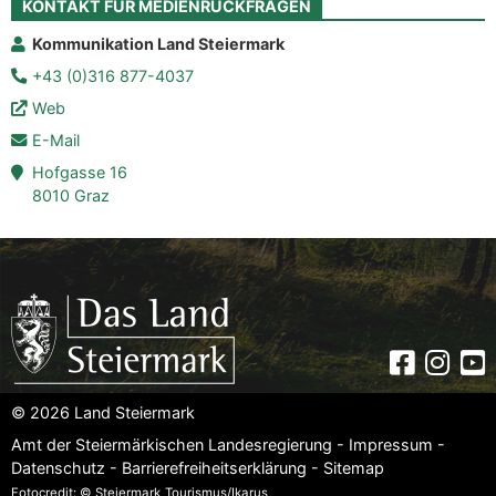
KONTAKT FÜR MEDIENRÜCKFRAGEN
Kommunikation Land Steiermark
+43 (0)316 877-4037
Web
E-Mail
Hofgasse 16
8010 Graz
Faceboo
Insta
Yo
© 2026 Land Steiermark
Amt der Steiermärkischen Landesregierung -
Impressum
-
Datenschutz
-
Barrierefreiheitserklärung
-
Sitemap
Fotocredit: © Steiermark_Tourismus/Ikarus