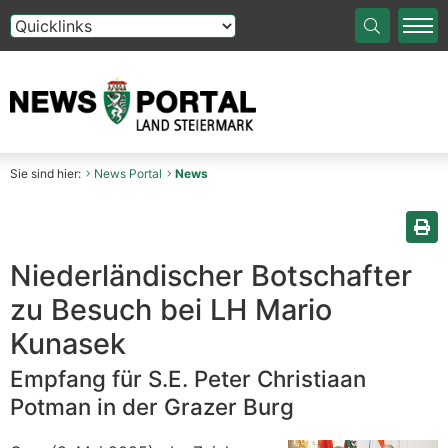
Die Auswahl einer Option im Select-Element führt auf die
Sie sind hier:
News Portal
News
Sei
Niederländischer Botschafter
zu Besuch bei LH Mario
Kunasek
Empfang für S.E. Peter Christiaan
Potman in der Grazer Burg