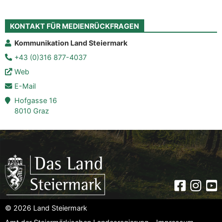
KONTAKT FÜR MEDIENRÜCKFRAGEN
Kommunikation Land Steiermark
+43 (0)316 877-4037
Web
E-Mail
Hofgasse 16
8010 Graz
Faceboo
Insta
Yo
© 2026 Land Steiermark