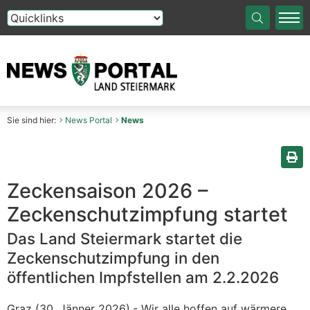
Die Auswahl einer Option im Select-Element führt auf die
Sie sind hier:
News Portal
News
Sei
Zeckensaison 2026 –
Zeckenschutzimpfung startet
Das Land Steiermark startet die
Zeckenschutzimpfung in den
öffentlichen Impfstellen am 2.2.2026
Graz (30. Jänner 2026).- Wir alle hoffen auf wärmere