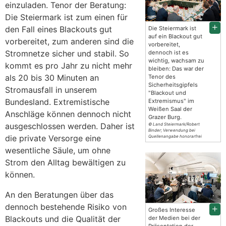
einzuladen. Tenor der Beratung:
Die Steiermark ist zum einen für
den Fall eines Blackouts gut
Die Steiermark ist
auf ein Blackout gut
vorbereitet, zum anderen sind die
vorbereitet,
Stromnetze sicher und stabil. So
dennoch ist es
wichtig, wachsam zu
kommt es pro Jahr zu nicht mehr
bleiben: Das war der
als 20 bis 30 Minuten an
Tenor des
Sicherheitsgipfels
Stromausfall in unserem
"Blackout und
Bundesland. Extremistische
Extremismus" im
Weißen Saal der
Anschläge können dennoch nicht
Grazer Burg.
ausgeschlossen werden. Daher ist
© Land Steiermark/Robert
Binder; Verwendung bei
die private Versorge eine
Quellenangabe honorarfrei
wesentliche Säule, um ohne
Strom den Alltag bewältigen zu
können.
An den Beratungen über das
dennoch bestehende Risiko von
Großes Interesse
Blackouts und die Qualität der
der Medien bei der