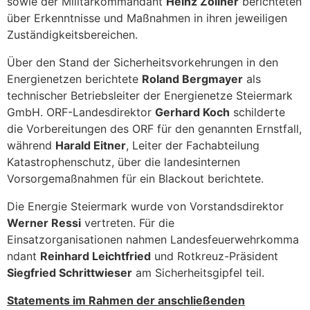
sowie der Militärkommandant
Heinz Zöllner
berichteten
über Erkenntnisse und Maßnahmen in ihren jeweiligen
Zuständigkeitsbereichen.
Über den Stand der Sicherheitsvorkehrungen in den
Energienetzen berichtete
Roland Bergmayer
als
technischer Betriebsleiter der Energienetze Steiermark
GmbH. ORF-Landesdirektor
Gerhard Koch
schilderte
die Vorbereitungen des ORF für den genannten Ernstfall,
während
Harald Eitner
, Leiter der Fachabteilung
Katastrophenschutz, über die landesinternen
Vorsorgemaßnahmen für ein Blackout berichtete.
Die Energie Steiermark wurde von Vorstandsdirektor
Werner Ressi
vertreten. Für die
Einsatzorganisationen nahmen Landesfeuerwehrkomma
ndant
Reinhard Leichtfried
und Rotkreuz-Präsident
Siegfried Schrittwieser
am Sicherheitsgipfel teil.
Statements im Rahmen der anschließenden