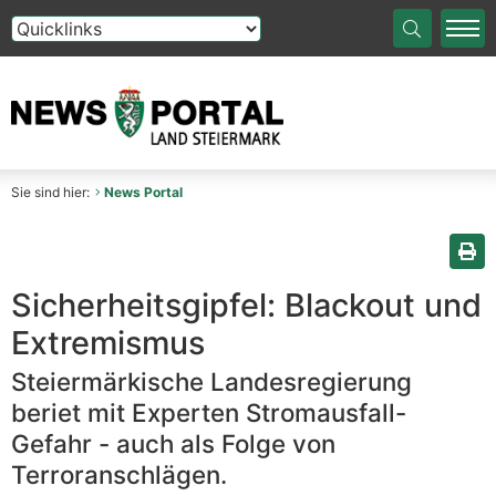
Die Auswahl einer Option im Select-Element führt auf die
Sie sind hier:
News Portal
Sei
Sicherheitsgipfel: Blackout und
Extremismus
Steiermärkische Landesregierung
beriet mit Experten Stromausfall-
Gefahr - auch als Folge von
Terroranschlägen.