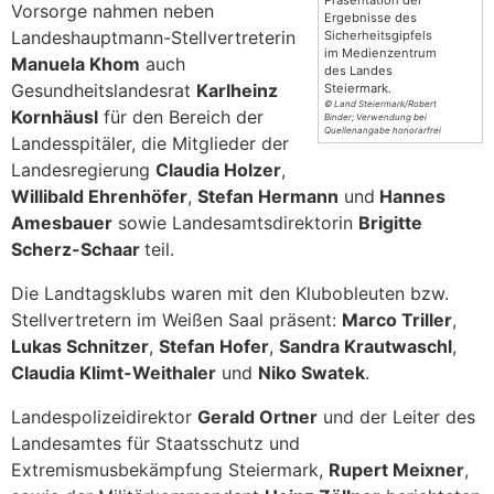
Präsentation der
Vorsorge nahmen neben
Ergebnisse des
Landeshauptmann-Stellvertreterin
Sicherheitsgipfels
im Medienzentrum
Manuela Khom
auch
des Landes
Gesundheitslandesrat
Karlheinz
Steiermark.
© Land Steiermark/Robert
Kornhäusl
für den Bereich der
Binder; Verwendung bei
Quellenangabe honorarfrei
Landesspitäler, die Mitglieder der
Landesregierung
Claudia Holzer
,
Willibald Ehrenhöfer
,
Stefan Hermann
und
Hannes
Amesbauer
sowie Landesamtsdirektorin
Brigitte
Scherz-Schaar
teil.
Die Landtagsklubs waren mit den Klubobleuten bzw.
Stellvertretern im Weißen Saal präsent:
Marco Triller
,
Lukas Schnitzer
,
Stefan Hofer
,
Sandra Krautwaschl
,
Claudia Klimt-Weithaler
und
Niko Swatek
.
Landespolizeidirektor
Gerald Ortner
und der Leiter des
Landesamtes für Staatsschutz und
Extremismusbekämpfung Steiermark,
Rupert Meixner
,