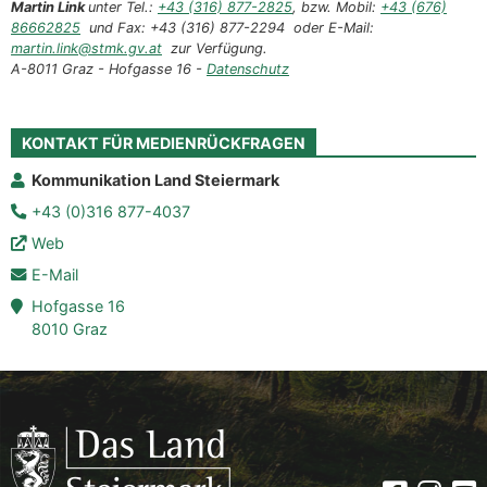
Martin Link
unter Tel.:
+43 (316) 877-2825
, bzw. Mobil:
+43 (676)
86662825
und Fax: +43 (316) 877-2294 oder E-Mail:
martin.link@stmk.gv.at
zur Verfügung.
A-8011 Graz - Hofgasse 16 -
Datenschutz
KONTAKT FÜR MEDIENRÜCKFRAGEN
Kommunikation Land Steiermark
+43 (0)316 877-4037
Web
E-Mail
Hofgasse 16
8010 Graz