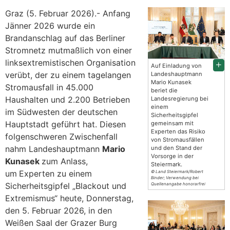
Graz (5. Februar 2026).- Anfang
Jänner 2026 wurde ein
Brandanschlag auf das Berliner
Stromnetz mutmaßlich von einer
linksextremistischen Organisation
Auf Einladung von
verübt, der zu einem tagelangen
Landeshauptmann
Mario Kunasek
Stromausfall in 45.000
beriet die
Haushalten und 2.200 Betrieben
Landesregierung bei
einem
im Südwesten der deutschen
Sicherheitsgipfel
Hauptstadt geführt hat. Diesen
gemeinsam mit
Experten das Risiko
folgenschweren Zwischenfall
von Stromausfällen
nahm Landeshauptmann
Mario
und den Stand der
Vorsorge in der
Kunasek
zum Anlass,
Steiermark.
um
Experten zu einem
© Land Steiermark/Robert
Binder; Verwendung bei
Sicherheitsgipfel „Blackout und
Quellenangabe honorarfrei
Extremismus“ heute, Donnerstag,
den 5. Februar 2026, in den
Weißen Saal der Grazer Burg