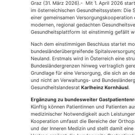
Graz (31. März 2026).- Mit 1. April 2026 sta
im österreichischen Gesundheitssystem: Die 
einer gemeinsamen Versorgungskooperation ei
modernen, regional gedachten Gesundheitsver
Gesundheitsplattform ist einstimmig gefällt 
Nach dem einstimmigen Beschluss startet morg
bundesländerübergreifende Spitalsversorgung.
Neuland. Erstmals wird in Österreich eine st
Bundesländergrenzen hinweg vertraglich gereg
Grundlage für eine Versorgung, die sich an d
und nicht an Verwaltungs- und Bundesländergr
Gesundheitslandesrat
Karlheinz Kornhäusl
.
Ergänzung zu bundesweiter Gastpatienten
Künftig können Patientinnen und Patienten a
medizinischer Notwendigkeit auch Leistungen
Kooperation umfasst die Bereiche der Orthopä
und der Inneren Medizin und stellt damit ein