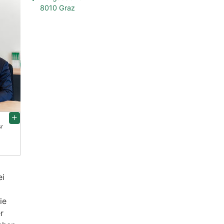
8010 Graz
r
ei
ie
r