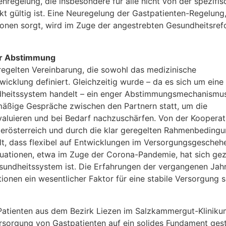
nregelung, die insbesondere für alle nicht von der spezifi
 gültig ist. Eine Neuregelung der Gastpatienten-Regelung,
onen sorgt, wird im Zuge der angestrebten Gesundheitsre
der Abstimmung
regelten Vereinbarung, die sowohl das medizinische
wicklung definiert. Gleichzeitig wurde – da es sich um eine
ndheitssystem handelt – ein enger Abstimmungsmechanismu
lmäßige Gespräche zwischen den Partnern statt, um die
aluieren und bei Bedarf nachzuschärfen. Von der Kooperat
Oberösterreich und durch die klar geregelten Rahmenbeding
lt, dass flexibel auf Entwicklungen im Versorgungsgescheh
uationen, etwa im Zuge der Corona-Pandemie, hat sich gez
sundheitssystem ist. Die Erfahrungen der vergangenen Jah
ionen ein wesentlicher Faktor für eine stabile Versorgung s
 Patienten aus dem Bezirk Liezen im Salzkammergut-Klinik
rsorgung von Gastpatienten auf ein solides Fundament geste