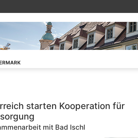
ührt auf die verknüpfte Unterseite
IERMARK
reich starten Kooperation für
rsorgung
ammenarbeit mit Bad Ischl