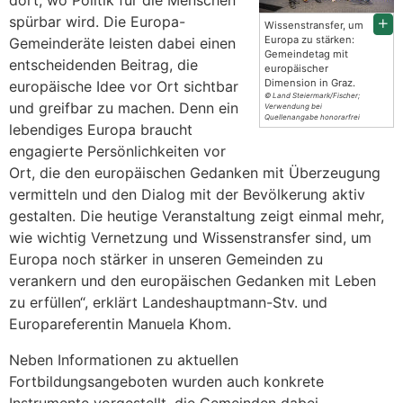
dort, wo Politik für die Menschen
spürbar wird. Die Europa-
Wissenstransfer, um
Europa zu stärken:
Gemeinderäte leisten dabei einen
Gemeindetag mit
entscheidenden Beitrag, die
europäischer
Dimension in Graz.
europäische Idee vor Ort sichtbar
© Land Steiermark/Fischer;
und greifbar zu machen. Denn ein
Verwendung bei
Quellenangabe honorarfrei
lebendiges Europa braucht
engagierte Persönlichkeiten vor
Ort, die den europäischen Gedanken mit Überzeugung
vermitteln und den Dialog mit der Bevölkerung aktiv
gestalten. Die heutige Veranstaltung zeigt einmal mehr,
wie wichtig Vernetzung und Wissenstransfer sind, um
Europa noch stärker in unseren Gemeinden zu
verankern und den europäischen Gedanken mit Leben
zu erfüllen“, erklärt Landeshauptmann-Stv. und
Europareferentin Manuela Khom.
Neben Informationen zu aktuellen
Fortbildungsangeboten wurden auch konkrete