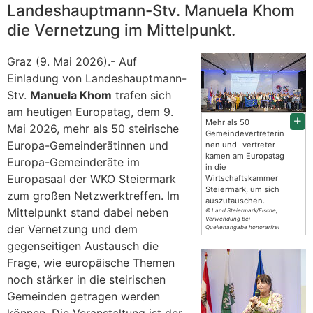
Landeshauptmann-Stv. Manuela Khom
die Vernetzung im Mittelpunkt.
Graz (9. Mai 2026).- Auf
Einladung von Landeshauptmann-
Stv.
Manuela Khom
trafen sich
am heutigen Europatag, dem 9.
Mehr als 50
Mai 2026, mehr als 50 steirische
Gemeindevertreterin
Europa-Gemeinderätinnen und
nen und -vertreter
kamen am Europatag
Europa-Gemeinderäte im
in die
Europasaal der WKO Steiermark
Wirtschaftskammer
Steiermark, um sich
zum großen Netzwerktreffen. Im
auszutauschen.
Mittelpunkt stand dabei neben
© Land Steiermark/Fische;
Verwendung bei
der Vernetzung und dem
Quellenangabe honorarfrei
gegenseitigen Austausch die
Frage, wie europäische Themen
noch stärker in die steirischen
Gemeinden getragen werden