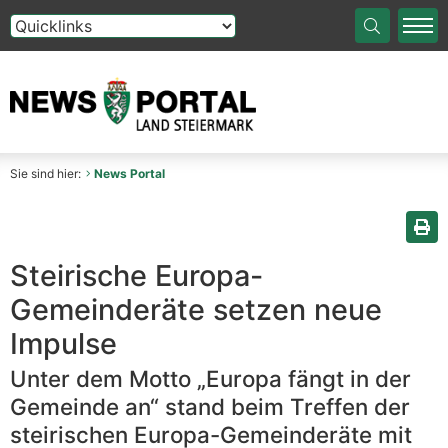
Die Auswahl einer Option im Select-Element führt auf die
Sie sind hier:
News Portal
Sei
Steirische Europa-
Gemeinderäte setzen neue
Impulse
Unter dem Motto „Europa fängt in der
Gemeinde an“ stand beim Treffen der
steirischen Europa-Gemeinderäte mit