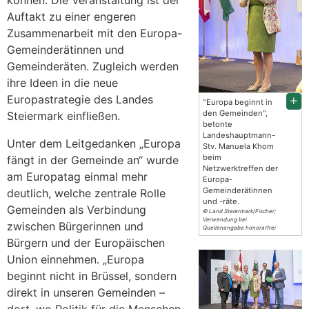
können. Die Veranstaltung ist der
Auftakt zu einer engeren
Zusammenarbeit mit den Europa-
Gemeinderätinnen und
Gemeinderäten. Zugleich werden
ihre Ideen in die neue
Europastrategie des Landes
"Europa beginnt in
den Gemeinden",
Steiermark einfließen.
betonte
Landeshauptmann-
Unter dem Leitgedanken „Europa
Stv. Manuela Khom
beim
fängt in der Gemeinde an“ wurde
Netzwerktreffen der
am Europatag einmal mehr
Europa-
Gemeinderätinnen
deutlich, welche zentrale Rolle
und -räte.
Gemeinden als Verbindung
© Land Steiermark/Fischer;
Verwendung bei
zwischen Bürgerinnen und
Quellenangabe honorarfrei
Bürgern und der Europäischen
Union einnehmen. „Europa
beginnt nicht in Brüssel, sondern
direkt in unseren Gemeinden –