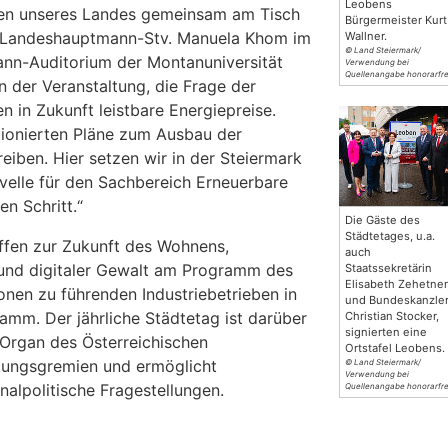
Leobens
gen unseres Landes gemeinsam am Tisch
Bürgermeister Kurt
ch Landeshauptmann-Stv. Manuela Khom im
Wallner.
© Land Steiermark/
ann-Auditorium der Montanuniversität
Verwendung bei
Quellenangabe honorarfre
n der Veranstaltung, die Frage der
n in Zukunft leistbare Energiepreise.
tionierten Pläne zum Ausbau der
reiben. Hier setzen wir in der Steiermark
velle für den Sachbereich Erneuerbare
n Schritt.“
Die Gäste des
Städtetages, u.a.
ffen zur Zukunft des Wohnens,
auch
 und digitaler Gewalt am Programm des
Staatssekretärin
Elisabeth Zehetner
onen zu führenden Industriebetrieben in
und Bundeskanzle
amm. Der jährliche Städtetag ist darüber
Christian Stocker,
signierten eine
Organ des Österreichischen
Ortstafel Leobens.
itungsgremien und ermöglicht
© Land Steiermark/
Verwendung bei
alpolitische Fragestellungen.
Quellenangabe honorarfre