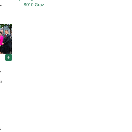
r
8010 Graz
-
in
te
d