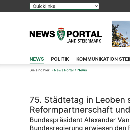
Die Auswahl einer Option im Select-Element f
NEWS
POLITIK
KOMMUNIKATION STE
Sie sind hier:
News Portal
News
75. Städtetag in Leoben 
Reformpartnerschaft und
Bundespräsident Alexander Van d
Bundesregierung erwiesen den B