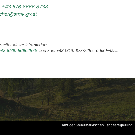
:
+43 676 8666 8738
scher@stmk.gv.at
beiter dieser Information:
+43 (676) 86662825
und Fax: +43 (316) 877-2294 oder E-Mail:
Amt der Steiermärkischen Landesregierung 