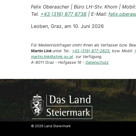
Felix Oberascher | Büro LH-Stv. Khom | Mobil
Tel.
+43 (316) 877 8738
| E-Mail:
felix.obera
Leoben, Graz, am 10. Juni 2026
Für Medienrückfragen steht Ihnen als Verfasser bzw. Bear
Martin Link
unter Tel.:
+43 (316) 877-2825
, bzw. Mobil:
martin.link@stmk.gv.at
zur Verfügung.
A-8011 Graz - Hofgasse 16 -
Datenschutz
© 2026 Land Steiermark