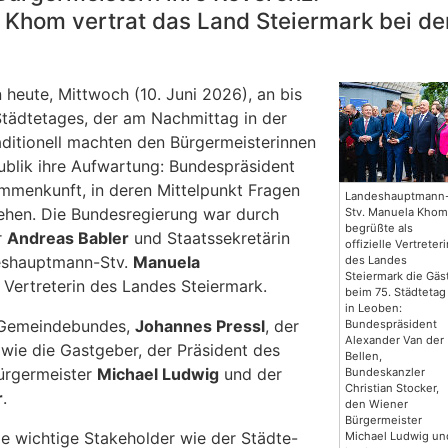
Khom vertrat das Land Steiermark bei de
 heute, Mittwoch (10. Juni 2026), an bis
Städtetages, der am Nachmittag in der
aditionell machten den Bürgermeisterinnen
ublik ihre Aufwartung: Bundespräsident
mmenkunft, in deren Mittelpunkt Fragen
Landeshauptmann
ehen. Die Bundesregierung war durch
Stv. Manuela Khom
begrüßte als
r
Andreas Babler
und Staatssekretärin
offizielle Vertreter
eshauptmann-Stv.
Manuela
des Landes
Steiermark die Gäs
 Vertreterin des Landes Steiermark.
beim 75. Städtetag
in Leoben:
s Gemeindebundes,
Johannes Pressl
, der
Bundespräsident
Alexander Van der
wie die Gastgeber, der Präsident des
Bellen,
Bürgermeister
Michael Ludwig
und der
Bundeskanzler
Christian Stocker,
r
.
den Wiener
Bürgermeister
ie wichtige Stakeholder wie der Städte-
Michael Ludwig un