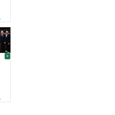
i
r
i