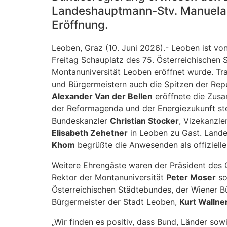
Landeshauptmann-Stv. Manuela 
Eröffnung.
Leoben, Graz (10. Juni 2026).- Leoben ist von
Freitag Schauplatz des 75. Österreichischen 
Montanuniversität Leoben eröffnet wurde. Tr
und Bürgermeistern auch die Spitzen der Rep
Alexander Van der Bellen
eröffnete die Zusa
der Reformagenda und der Energiezukunft st
Bundeskanzler
Christian Stocker
, Vizekanzle
Elisabeth Zehetner
in Leoben zu Gast. Land
Khom
begrüßte die Anwesenden als offizielle
Weitere Ehrengäste waren der Präsident de
Rektor der Montanuniversität
Peter Moser
so
Österreichischen Städtebundes, der Wiener 
Bürgermeister der Stadt Leoben,
Kurt Wallne
„Wir finden es positiv, dass Bund, Länder sow