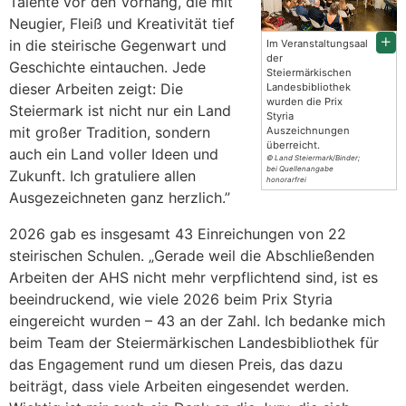
Talente vor den Vorhang, die mit
Neugier, Fleiß und Kreativität tief
in die steirische Gegenwart und
Im Veranstaltungsaal
der
Geschichte eintauchen. Jede
Steiermärkischen
dieser Arbeiten zeigt: Die
Landesbibliothek
wurden die Prix
Steiermark ist nicht nur ein Land
Styria
mit großer Tradition, sondern
Auszeichnungen
überreicht.
auch ein Land voller Ideen und
© Land Steiermark/Binder;
bei Quellenangabe
Zukunft. Ich gratuliere allen
honorarfrei
Ausgezeichneten ganz herzlich.”
2026 gab es insgesamt 43 Einreichungen von 22
steirischen Schulen. „Gerade weil die Abschließenden
Arbeiten der AHS nicht mehr verpflichtend sind, ist es
beeindruckend, wie viele 2026 beim Prix Styria
eingereicht wurden – 43 an der Zahl. Ich bedanke mich
beim Team der Steiermärkischen Landesbibliothek für
das Engagement rund um diesen Preis, das dazu
beiträgt, dass viele Arbeiten eingesendet werden.