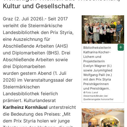
Kultur und Gesellschaft.
Graz (2. Juli 2026).- Seit 2017
verleiht die Steiermärkische
Landesbibliothek den Prix Styria,
eine Auszeichnung für
Abschließende Arbeiten (AHS)
Bibliotheksleiterin
und Diplomarbeiten (BHS). Drei
Katharina Kocher-
Lichem und
Abschließende Arbeiten sowie
Projektleiterin
drei Diplomarbeiten
Evelyn Wagner (li.)
sowie Jurymitglied
wurden gestern Abend (1. Juli
Wolfgang Paill (re.)
2026) im Veranstaltungssaal der
mit den Prix Styria
Preisträgerinnen
Steiermärkischen
und Preisträgern.
Landesbibliothek feierlich
© Foto: Land
Steiermark/Binder; bei
prämiert. Kulturlandesrat
Quellenangabe honorarfrei
Karlheinz Kornhäusl
unterstreicht
die Bedeutung des Preises: „Mit
dem Prix Styria holen wir junge