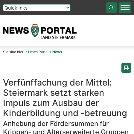
Die Auswahl einer Option im Select-Element führt auf die
Sie sind hier:
News Portal
News
Sei
Verfünffachung der Mittel:
Steiermark setzt starken
Impuls zum Ausbau der
Kinderbildung und -betreuung
Anhebung der Fördersummen für
Krippen- und Alterserweiterte Gruppen