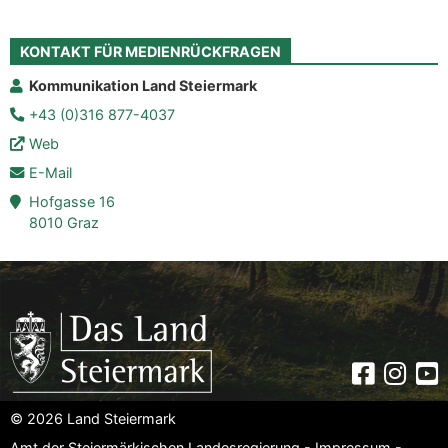
KONTAKT FÜR MEDIENRÜCKFRAGEN
Kommunikation Land Steiermark
+43 (0)316 877-4037
Web
E-Mail
Hofgasse 16
8010 Graz
Faceboo
Insta
Yo
© 2026 Land Steiermark
Amt der Steiermärkischen Landesregierung -
Impressum
-