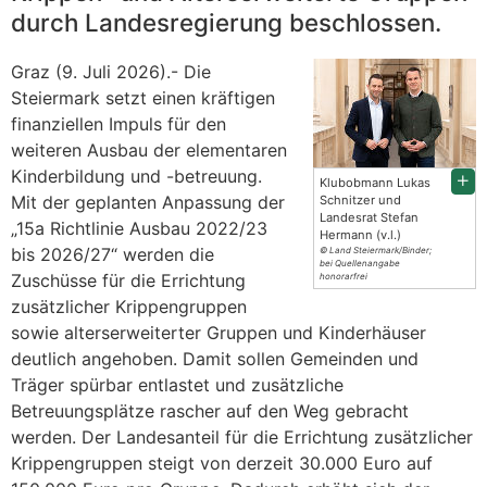
durch Landesregierung beschlossen.
Graz (9. Juli 2026).- Die
Steiermark setzt einen kräftigen
finanziellen Impuls für den
weiteren Ausbau der elementaren
Kinderbildung und -betreuung.
Klubobmann Lukas
Mit der geplanten Anpassung der
Schnitzer und
Landesrat Stefan
„15a Richtlinie Ausbau 2022/23
Hermann (v.l.)
bis 2026/27“ werden die
© Land Steiermark/Binder;
bei Quellenangabe
Zuschüsse für die Errichtung
honorarfrei
zusätzlicher Krippengruppen
sowie alterserweiterter Gruppen und Kinderhäuser
deutlich angehoben. Damit sollen Gemeinden und
Träger spürbar entlastet und zusätzliche
Betreuungsplätze rascher auf den Weg gebracht
werden. Der Landesanteil für die Errichtung zusätzlicher
Krippengruppen steigt von derzeit 30.000 Euro auf