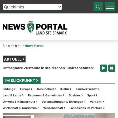
Die Auswahl einer Option im Select-Element führt auf die
Sie sind hier:
News Portal
AKTUELL
Wissenschaftliche Begleitung für neues steirisches Integrationsleitbild vergeben!
IM BLICKPUNKT
Bildung
Europa
Gesundheit
Kultur
Landwirtschaft
Land & Leute
Regionen & Gemeinden
Soziales
Sport
Umwelt & Klimaschutz
Veranstaltungen & Ehrungen
Verkehr
Wirtschaft & Tourismus
Wissenschaft
Landesjobs im Portrait