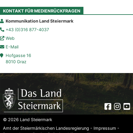
KONTAKT FÜR MEDIENRÜCKFRAGEN
Kommunikation Land Steiermark
+43 (0)316 877-4037
Web
E-Mail
Hofgasse 16
8010 Graz
Faceboo
Insta
Yo
© 2026 Land Steiermark
Amt der Steiermärkischen Landesregierung -
Impressum
-