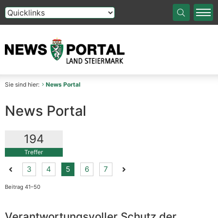
Die Auswahl einer Option im Select-Element führt auf die
Sie sind hier:
News Portal
News Portal
194
Treffer
Vorherige Seite der Suchergebnisse
Nächste Seite der Sucherg
3
4
5
6
7
Beitrag 41–50
Verantwortungsvoller Schutz der